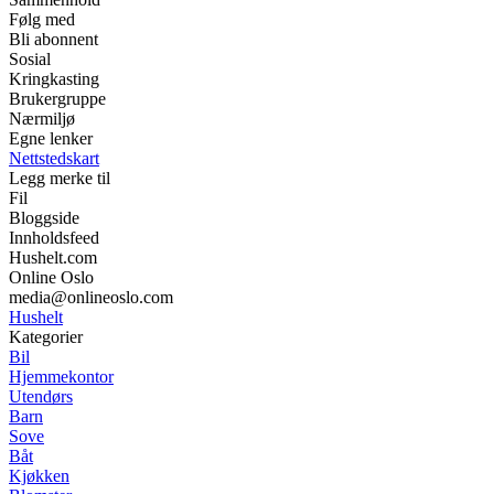
Følg med
Bli abonnent
Sosial
Kringkasting
Brukergruppe
Nærmiljø
Egne lenker
Nettstedskart
Legg merke til
Fil
Bloggside
Innholdsfeed
Hushelt.com
Online Oslo
media@onlineoslo.com
Hushelt
Kategorier
Bil
Hjemmekontor
Utendørs
Barn
Sove
Båt
Kjøkken