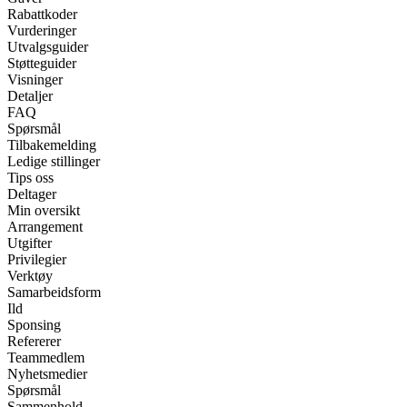
Rabattkoder
Vurderinger
Utvalgsguider
Støtteguider
Visninger
Detaljer
FAQ
Spørsmål
Tilbakemelding
Ledige stillinger
Tips oss
Deltager
Min oversikt
Arrangement
Utgifter
Privilegier
Verktøy
Samarbeidsform
Ild
Sponsing
Refererer
Teammedlem
Nyhetsmedier
Spørsmål
Sammenhold