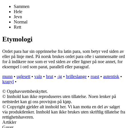
Sammen
Hele
Jevn
Normal
Rett
Etymologi
Ordet para har sin opprinnelse fra latin para, som betyr ved siden av
eller på linje med. På norsk brukes ordet para ofte i sammensatte ord
for å indikere noe som er ved siden av eller ligner på noe annet, for
eksempel i ord som parat, parallell eller paragraf.
munn
•
uglesett
•
valp
•
brut
•
-ig
•
brilleslange
•
roast
•
autentisk
•
krapyl
•
© Opphavsrettsbeskyttet.
© Innhold kan ikke reproduseres uten tillatelse. Noen lenker på
nettstedet kan gi oss provisjon på kjøp.
© Copyright gjelder alt innhold her. Vi kan motta en del av salget
via produktlenker. Innhold kan ikke brukes uten skriftlig tillatelse fra
rettighetshaveren.
Artikler
Gaver