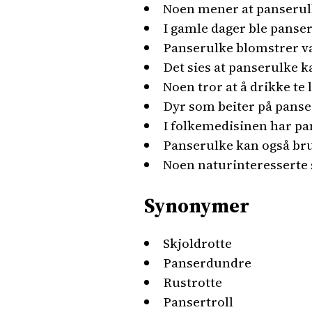
Noen mener at panserul
I gamle dager ble panse
Panserulke blomstrer v
Det sies at panserulke k
Noen tror at å drikke te
Dyr som beiter på panser
I folkemedisinen har pan
Panserulke kan også bruk
Noen naturinteresserte 
Synonymer
Skjoldrotte
Panserdundre
Rustrotte
Pansertroll