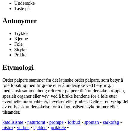
Undersøke
Taste på
Antonymer
Trykke
Kjenne
Føle
Stryke
Prikke
Etymologi
Ordet palpere stammer fra det latinske ordet palpare, som betyr å
føle forsiktig med fingrene eller å undersøke ved berøring. I
medisinsk sammenheng refererer palpere til å undersøke kroppen,
spesielt organer eller vev, ved å bruke hendene for å føle etter
eventuelle unormaliteter, hevelser eller ømhet. Dette er en viktig del
av en fysisk undersøkelse for å diagnostisere sykdommer eller
tilstander.
katolisisme
•
naturtomt
•
prompe
•
forbud
•
spontan
•
sarkofag
•
bistro
•
verbos
•
sjelden
•
prikkete
•