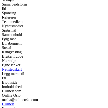
Samarbeidsform
Ild
Sponsing
Refererer
Teammedlem
Nyhetsmedier
Spørsmål
Sammenhold
Følg med
Bli abonnent
Sosial
Kringkasting
Brukergruppe
Nærmiljø
Egne lenker
Nettstedskart
Legg merke til
Fil
Bloggside
Innholdsfeed
Hushelt.com
Online Oslo
media@onlineoslo.com
Hushelt