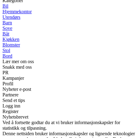
Kategorier
Bil
Hjemmekontor
Utendørs
Barn
Sove
Båt
Kjøkken
Blomster
Stol
Bord
Lær mer om oss
Snakk med oss
PR
Kampanjer
Profil
Nyheter e-post
Partnere
Send et tips
Logg inn
Register
Nyhetsbrevet
Ved å fortsette godtar du at vi bruker informasjonskapsler for
statistikk og tilpasning.
Denne nettsiden bruker informasjonskapsler og lignende teknologier