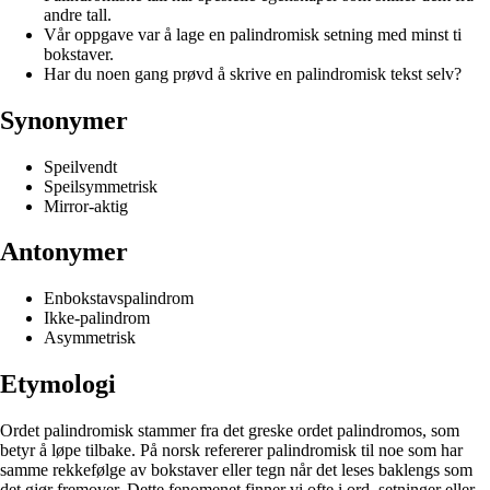
andre tall.
Vår oppgave var å lage en palindromisk setning med minst ti
bokstaver.
Har du noen gang prøvd å skrive en palindromisk tekst selv?
Synonymer
Speilvendt
Speilsymmetrisk
Mirror-aktig
Antonymer
Enbokstavspalindrom
Ikke-palindrom
Asymmetrisk
Etymologi
Ordet palindromisk stammer fra det greske ordet palindromos, som
betyr å løpe tilbake. På norsk refererer palindromisk til noe som har
samme rekkefølge av bokstaver eller tegn når det leses baklengs som
det gjør fremover. Dette fenomenet finner vi ofte i ord, setninger eller