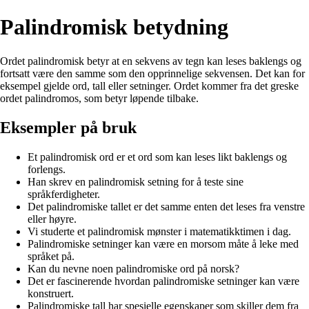
Palindromisk betydning
Ordet palindromisk betyr at en sekvens av tegn kan leses baklengs og
fortsatt være den samme som den opprinnelige sekvensen. Det kan for
eksempel gjelde ord, tall eller setninger. Ordet kommer fra det greske
ordet palindromos, som betyr løpende tilbake.
Eksempler på bruk
Et palindromisk ord er et ord som kan leses likt baklengs og
forlengs.
Han skrev en palindromisk setning for å teste sine
språkferdigheter.
Det palindromiske tallet er det samme enten det leses fra venstre
eller høyre.
Vi studerte et palindromisk mønster i matematikktimen i dag.
Palindromiske setninger kan være en morsom måte å leke med
språket på.
Kan du nevne noen palindromiske ord på norsk?
Det er fascinerende hvordan palindromiske setninger kan være
konstruert.
Palindromiske tall har spesielle egenskaper som skiller dem fra