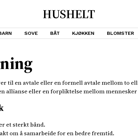
HUSHELT
BARN
SOVE
BÅT
KJØKKEN
BLOMSTER
dning
r til en avtale eller en formell avtale mellom to ell
en allianse eller en forpliktelse mellom mennesker 
k
r et sterkt bånd.
pakt om å samarbeide for en bedre fremtid.