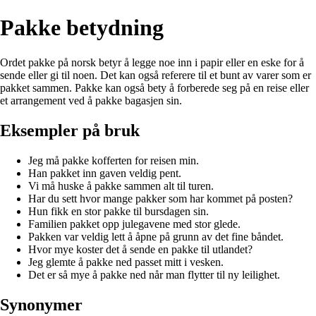
Pakke betydning
Ordet pakke på norsk betyr å legge noe inn i papir eller en eske for å
sende eller gi til noen. Det kan også referere til et bunt av varer som er
pakket sammen. Pakke kan også bety å forberede seg på en reise eller
et arrangement ved å pakke bagasjen sin.
Eksempler på bruk
Jeg må pakke kofferten for reisen min.
Han pakket inn gaven veldig pent.
Vi må huske å pakke sammen alt til turen.
Har du sett hvor mange pakker som har kommet på posten?
Hun fikk en stor pakke til bursdagen sin.
Familien pakket opp julegavene med stor glede.
Pakken var veldig lett å åpne på grunn av det fine båndet.
Hvor mye koster det å sende en pakke til utlandet?
Jeg glemte å pakke ned passet mitt i vesken.
Det er så mye å pakke ned når man flytter til ny leilighet.
Synonymer