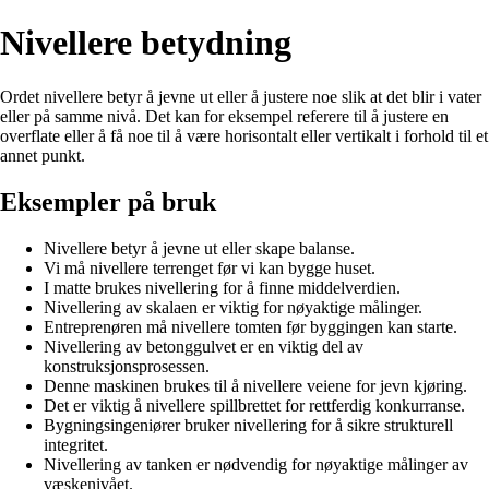
Nivellere betydning
Ordet nivellere betyr å jevne ut eller å justere noe slik at det blir i vater
eller på samme nivå. Det kan for eksempel referere til å justere en
overflate eller å få noe til å være horisontalt eller vertikalt i forhold til et
annet punkt.
Eksempler på bruk
Nivellere betyr å jevne ut eller skape balanse.
Vi må nivellere terrenget før vi kan bygge huset.
I matte brukes nivellering for å finne middelverdien.
Nivellering av skalaen er viktig for nøyaktige målinger.
Entreprenøren må nivellere tomten før byggingen kan starte.
Nivellering av betonggulvet er en viktig del av
konstruksjonsprosessen.
Denne maskinen brukes til å nivellere veiene for jevn kjøring.
Det er viktig å nivellere spillbrettet for rettferdig konkurranse.
Bygningsingeniører bruker nivellering for å sikre strukturell
integritet.
Nivellering av tanken er nødvendig for nøyaktige målinger av
væskenivået.