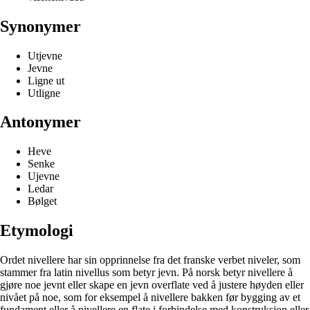
Synonymer
Utjevne
Jevne
Ligne ut
Utligne
Antonymer
Heve
Senke
Ujevne
Ledar
Bølget
Etymologi
Ordet nivellere har sin opprinnelse fra det franske verbet niveler, som
stammer fra latin nivellus som betyr jevn. På norsk betyr nivellere å
gjøre noe jevnt eller skape en jevn overflate ved å justere høyden eller
nivået på noe, som for eksempel å nivellere bakken før bygging av et
fundament eller å nivellere en flate i forbindelse med konstruksjon eller