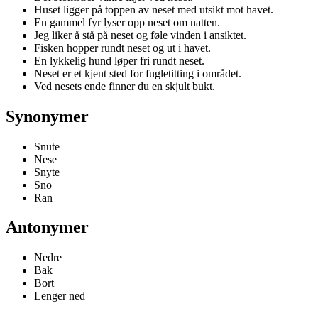
Huset ligger på toppen av neset med utsikt mot havet.
En gammel fyr lyser opp neset om natten.
Jeg liker å stå på neset og føle vinden i ansiktet.
Fisken hopper rundt neset og ut i havet.
En lykkelig hund løper fri rundt neset.
Neset er et kjent sted for fugletitting i området.
Ved nesets ende finner du en skjult bukt.
Synonymer
Snute
Nese
Snyte
Sno
Ran
Antonymer
Nedre
Bak
Bort
Lenger ned