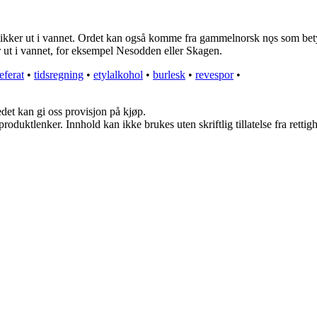
tikker ut i vannet. Ordet kan også komme fra gammelnorsk nǫs som bet
r ut i vannet, for eksempel Nesodden eller Skagen.
eferat
•
tidsregning
•
etylalkohol
•
burlesk
•
revespor
•
edet kan gi oss provisjon på kjøp.
roduktlenker. Innhold kan ikke brukes uten skriftlig tillatelse fra rettig