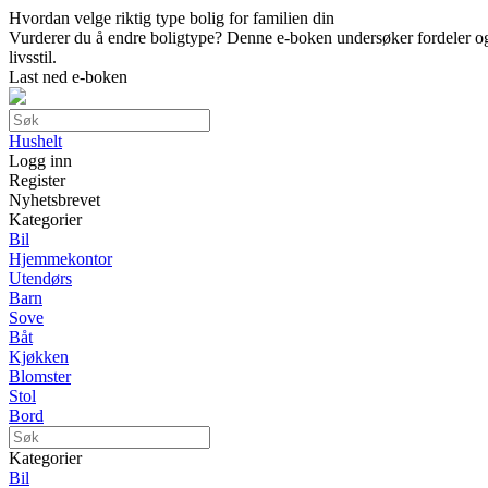
Hvordan velge riktig type bolig for familien din
Vurderer du å endre boligtype? Denne e-boken undersøker fordeler og ul
livsstil.
Last ned e-boken
Hushelt
Logg inn
Register
Nyhetsbrevet
Kategorier
Bil
Hjemmekontor
Utendørs
Barn
Sove
Båt
Kjøkken
Blomster
Stol
Bord
Kategorier
Bil