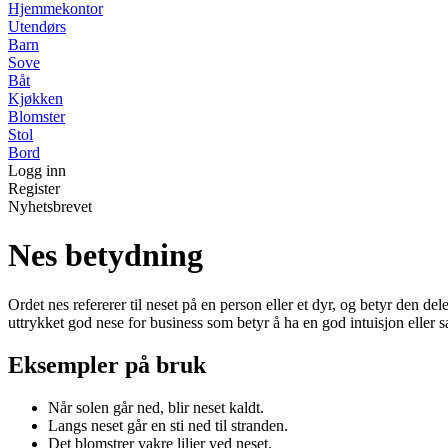
Hjemmekontor
Utendørs
Barn
Sove
Båt
Kjøkken
Blomster
Stol
Bord
Logg inn
Register
Nyhetsbrevet
Nes betydning
Ordet nes refererer til neset på en person eller et dyr, og betyr den d
uttrykket god nese for business som betyr å ha en god intuisjon eller sa
Eksempler på bruk
Når solen går ned, blir neset kaldt.
Langs neset går en sti ned til stranden.
Det blomstrer vakre liljer ved neset.