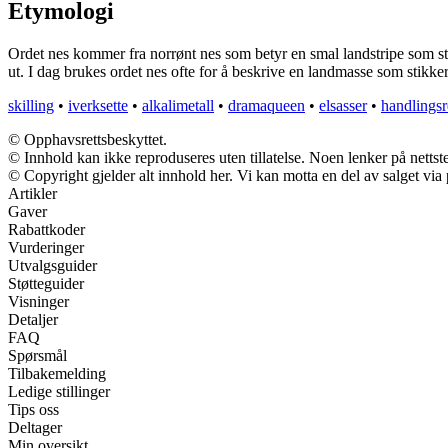
Etymologi
Ordet nes kommer fra norrønt nes som betyr en smal landstripe som s
ut. I dag brukes ordet nes ofte for å beskrive en landmasse som stikke
skilling
•
iverksette
•
alkalimetall
•
dramaqueen
•
elsasser
•
handlingsr
© Opphavsrettsbeskyttet.
© Innhold kan ikke reproduseres uten tillatelse. Noen lenker på nettst
© Copyright gjelder alt innhold her. Vi kan motta en del av salget via p
Artikler
Gaver
Rabattkoder
Vurderinger
Utvalgsguider
Støtteguider
Visninger
Detaljer
FAQ
Spørsmål
Tilbakemelding
Ledige stillinger
Tips oss
Deltager
Min oversikt