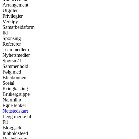
Arrangement
Utgifter
Privilegier
Verktøy
Samarbeidsform
Ild
Sponsing
Refererer
Teammedlem
Nyhetsmedier
Spørsmål
Sammenhold
Følg med
Bli abonnent
Sosial
Kringkasting
Brukergruppe
Nærmiljø
Egne lenker
Nettstedskart
Legg merke til
Fil
Bloggside
Innholdsfeed
Hushelt.com