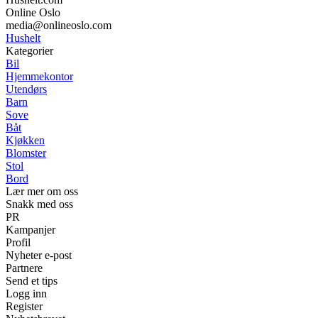
Online Oslo
media@onlineoslo.com
Hushelt
Kategorier
Bil
Hjemmekontor
Utendørs
Barn
Sove
Båt
Kjøkken
Blomster
Stol
Bord
Lær mer om oss
Snakk med oss
PR
Kampanjer
Profil
Nyheter e-post
Partnere
Send et tips
Logg inn
Register