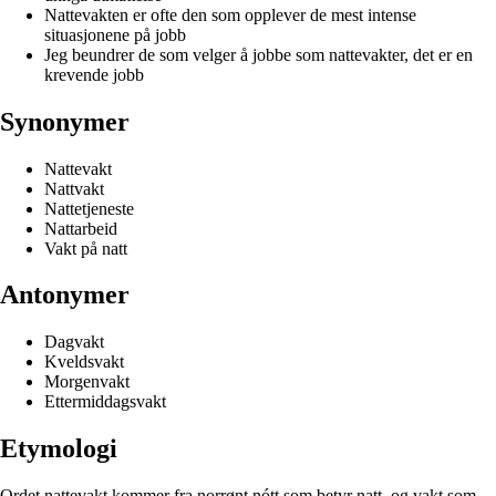
Nattevakten er ofte den som opplever de mest intense
situasjonene på jobb
Jeg beundrer de som velger å jobbe som nattevakter, det er en
krevende jobb
Synonymer
Nattevakt
Nattvakt
Nattetjeneste
Nattarbeid
Vakt på natt
Antonymer
Dagvakt
Kveldsvakt
Morgenvakt
Ettermiddagsvakt
Etymologi
Ordet nattevakt kommer fra norrønt nótt som betyr natt, og vakt som