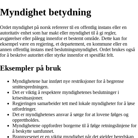
Myndighet betydning
Ordet myndighet på norsk refererer til en offentlig instans eller en
autoritativ enhet som har makt eller myndighet til å gi regler,
avgjørelser eller pålegg innenfor et bestemt område. Dette kan for
eksempel være en regjering, et departement, en kommune eller en
annen offentlig instans med beslutningsmyndighet. Ordet brukes også
for å beskrive autoritet eller styrke innenfor et spesifikt felt.
Eksempler på bruk
Myndighetene har innført nye restriksjoner for å begrense
smittespredningen.
Det er viktig å respektere myndighetenes beslutninger i
krisesituasjoner.
Regjeringen samarbeider tett med lokale myndigheter for å løse
utfordringer.
Det er myndighetenes ansvar å sørge for at lovene følges og
opprettholdes.
Myndighetene oppfordrer borgerne til å følge retningslinjene for
å beskytte samfunnet.
Brannvesenet er en viktig myndighet når det gjelder beredskap