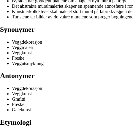
Byrådet har godkjent planene om å lage et nytt mural på torget.
Det abstrakte muralmaleriet skaper en spennende atmosfære i r
Kunstnerkollektivet skal male et stort mural på fabrikkveggen d
Turistene tar bilder av de vakre muralene som preger bygningene
Synonymer
Veggdekorasjon
Veggmaleri
Veggkunst
Freske
Veggutsmykning
Antonymer
Veggdekorasjon
Veggkunst
Grafitti
Freske
Gatekunst
Etymologi