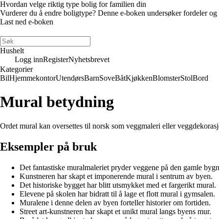
Hvordan velge riktig type bolig for familien din
Vurderer du å endre boligtype? Denne e-boken undersøker fordeler og ulem
Last ned e-boken
Hushelt
Logg inn
Register
Nyhetsbrevet
Kategorier
Bil
Hjemmekontor
Utendørs
Barn
Sove
Båt
Kjøkken
Blomster
Stol
Bord
Mural betydning
Ordet mural kan oversettes til norsk som veggmaleri eller veggdekorasjon
Eksempler på bruk
Det fantastiske muralmaleriet pryder veggene på den gamle byg
Kunstneren har skapt et imponerende mural i sentrum av byen.
Det historiske bygget har blitt utsmykket med et fargerikt mural.
Elevene på skolen har bidratt til å lage et flott mural i gymsalen.
Muralene i denne delen av byen forteller historier om fortiden.
Street art-kunstneren har skapt et unikt mural langs byens mur.