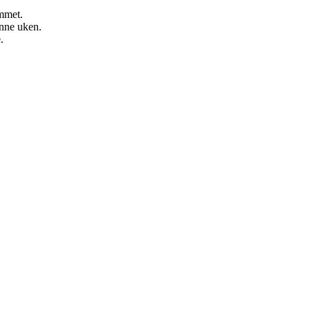
ommet.
enne uken.
.