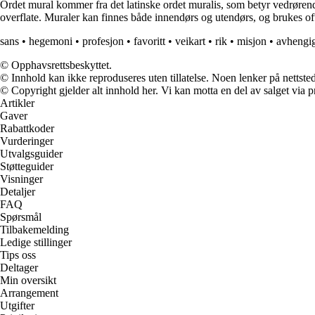
Ordet mural kommer fra det latinske ordet muralis, som betyr vedrørende
overflate. Muraler kan finnes både innendørs og utendørs, og brukes ofte
sans
•
hegemoni
•
profesjon
•
favoritt
•
veikart
•
rik
•
misjon
•
avhengi
© Opphavsrettsbeskyttet.
© Innhold kan ikke reproduseres uten tillatelse. Noen lenker på nettsted
© Copyright gjelder alt innhold her. Vi kan motta en del av salget via pr
Artikler
Gaver
Rabattkoder
Vurderinger
Utvalgsguider
Støtteguider
Visninger
Detaljer
FAQ
Spørsmål
Tilbakemelding
Ledige stillinger
Tips oss
Deltager
Min oversikt
Arrangement
Utgifter