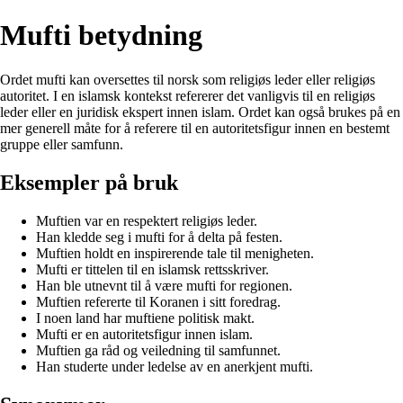
Mufti betydning
Ordet mufti kan oversettes til norsk som religiøs leder eller religiøs
autoritet. I en islamsk kontekst refererer det vanligvis til en religiøs
leder eller en juridisk ekspert innen islam. Ordet kan også brukes på en
mer generell måte for å referere til en autoritetsfigur innen en bestemt
gruppe eller samfunn.
Eksempler på bruk
Muftien var en respektert religiøs leder.
Han kledde seg i mufti for å delta på festen.
Muftien holdt en inspirerende tale til menigheten.
Mufti er tittelen til en islamsk rettsskriver.
Han ble utnevnt til å være mufti for regionen.
Muftien refererte til Koranen i sitt foredrag.
I noen land har muftiene politisk makt.
Mufti er en autoritetsfigur innen islam.
Muftien ga råd og veiledning til samfunnet.
Han studerte under ledelse av en anerkjent mufti.