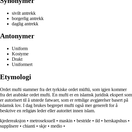
Synonymer
sivilt antrekk
borgerlig antrekk
daglig antrekk
Antonymer
Uniform
Kostyme
Drakt
Uniformert
Etymologi
Ordet mufti stammer fra det tyrkiske ordet müftü, som igjen kommer
fra det arabiske ordet mufti. En mufti er en islamsk juridisk ekspert som
er autorisert til å utstede fatwaer, som er rettslige avgjørelser basert på
islamsk lov. I dag brukes begrepet mufti også mer generelt for å
beskrive en religiøs leder eller autoritet innen islam.
kjedereaksjon
•
metroseksuell
•
maskin
•
bestride
•
ild
•
herskapshus
•
supplisere
•
chianti
•
skje
•
medio
•