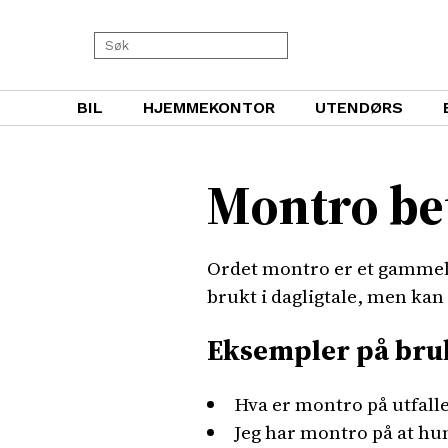
BIL
HJEMMEKONTOR
UTENDØRS
Montro be
Ordet montro er et gammeld
brukt i dagligtale, men ka
Eksempler på bru
Hva er montro på utfalle
Jeg har montro på at hun 