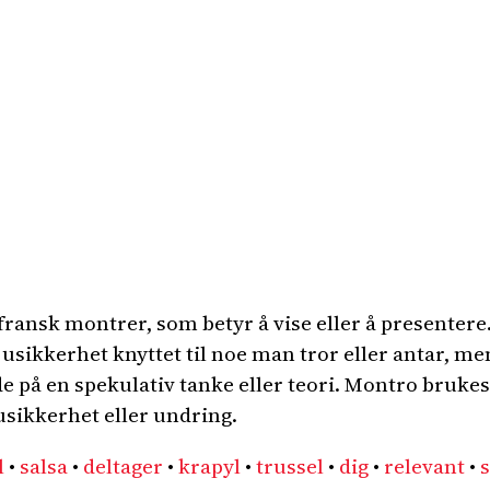
ansk montrer, som betyr å vise eller å presenter
r usikkerhet knyttet til noe man tror eller antar, me
 på en spekulativ tanke eller teori. Montro brukes o
 usikkerhet eller undring.
l
•
salsa
•
deltager
•
krapyl
•
trussel
•
dig
•
relevant
•