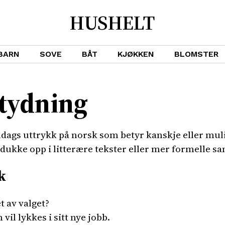
HUSHELT
BARN
SOVE
BÅT
KJØKKEN
BLOMSTER
tydning
ags uttrykk på norsk som betyr kanskje eller mulig
n dukke opp i litterære tekster eller mer formelle
k
t av valget?
vil lykkes i sitt nye jobb.