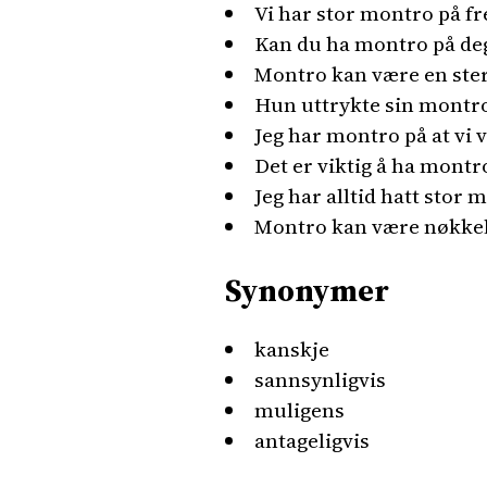
Vi har stor montro på fr
Kan du ha montro på deg
Montro kan være en sterk
Hun uttrykte sin montro
Jeg har montro på at vi 
Det er viktig å ha montro 
Jeg har alltid hatt stor 
Montro kan være nøkkele
Synonymer
kanskje
sannsynligvis
muligens
antageligvis