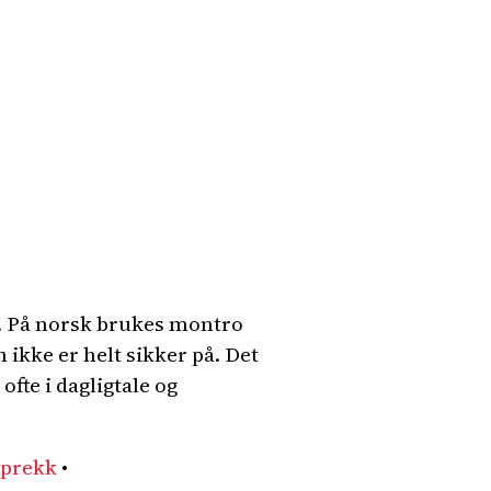
e. På norsk brukes montro
n ikke er helt sikker på. Det
fte i dagligtale og
sprekk
•