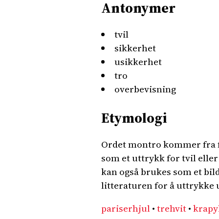
Antonymer
tvil
sikkerhet
usikkerhet
tro
overbevisning
Etymologi
Ordet montro kommer fra fr
som et uttrykk for tvil elle
kan også brukes som et bilde
litteraturen for å uttrykke
pariserhjul
•
trehvit
•
krapy