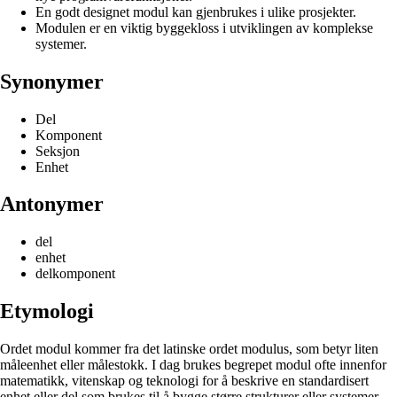
En godt designet modul kan gjenbrukes i ulike prosjekter.
Modulen er en viktig byggekloss i utviklingen av komplekse
systemer.
Synonymer
Del
Komponent
Seksjon
Enhet
Antonymer
del
enhet
delkomponent
Etymologi
Ordet modul kommer fra det latinske ordet modulus, som betyr liten
måleenhet eller målestokk. I dag brukes begrepet modul ofte innenfor
matematikk, vitenskap og teknologi for å beskrive en standardisert
enhet eller del som brukes til å bygge større strukturer eller systemer.