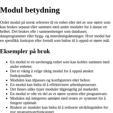
Modul betydning
Ordet modul på norsk refererer til en enhet eller del av noe større som
kan brukes separat eller sammen med andre moduler for å danne en
helhet. Det brukes ofte i sammenhenger som databaser,
dataprogrammer eller bygg- og innredningsløsninger. Hver modul har
en spesifikk funksjon eller formål som bidrar til å oppnå et større mål.
Eksempler på bruk
En modul er en uavhengig enhet som kan kobles sammen med
andre enheter.
Det er viktig å velge riktig modul for å oppnå ønsket
funksjonalitet.
Modulen kan tilpasses og konfigureres etter behov.
En modul kan bidra til å effektivisere arbeidsprosesser.
Det finnes ulike typer moduler tilgjengelig på markedet.
En modul er ofte en del av et større system eller programvare.
Modulen må integreres sømløst med resten av systemet for å
fungere optimalt.
Bruken av moduler kan bidra til å redusere utviklingstiden for
nye programvarefunksjoner.