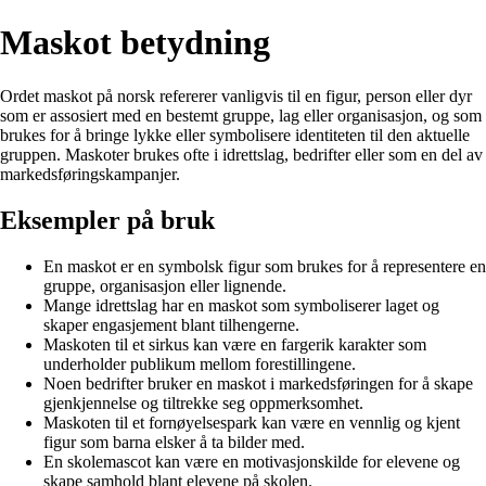
Maskot betydning
Ordet maskot på norsk refererer vanligvis til en figur, person eller dyr
som er assosiert med en bestemt gruppe, lag eller organisasjon, og som
brukes for å bringe lykke eller symbolisere identiteten til den aktuelle
gruppen. Maskoter brukes ofte i idrettslag, bedrifter eller som en del av
markedsføringskampanjer.
Eksempler på bruk
En maskot er en symbolsk figur som brukes for å representere en
gruppe, organisasjon eller lignende.
Mange idrettslag har en maskot som symboliserer laget og
skaper engasjement blant tilhengerne.
Maskoten til et sirkus kan være en fargerik karakter som
underholder publikum mellom forestillingene.
Noen bedrifter bruker en maskot i markedsføringen for å skape
gjenkjennelse og tiltrekke seg oppmerksomhet.
Maskoten til et fornøyelsespark kan være en vennlig og kjent
figur som barna elsker å ta bilder med.
En skolemascot kan være en motivasjonskilde for elevene og
skape samhold blant elevene på skolen.