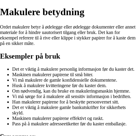
Makulere betydning
Ordet makulere betyr å ødelegge eller ødelegge dokumenter eller annet
materiale for å hindre uautorisert tilgang eller bruk. Det kan for
eksempel referere til å rive eller klippe i stykker papirer for å kaste dem
på en sikker måte.
Eksempler på bruk
Det er viktig å makulere personlig informasjon før du kaster det.
Maskinen makulerer papirene til små biter.
Vi må makulere de gamle konfidensielle dokumentene.
Husk å makulere kvitteringene før du kaster dem.
Om nødvendig, kan du bruke en makuleringsmaskin hjemme.
Vi må sørge for å makulere all sensitiv informasjon i bedriften.
Han makulerer papirene for å beskytte personvernet sitt.
Det er viktig å makulere gamle bankutskrifter for sikkerhets
skyld.
Maskinen makulerer papirene effektivt og raskt.
Pass på å makulere adresseetiketter før du kaster emballasje.