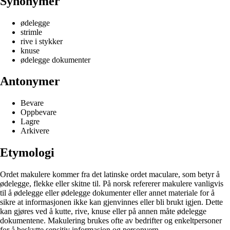
Synonymer
ødelegge
strimle
rive i stykker
knuse
ødelegge dokumenter
Antonymer
Bevare
Oppbevare
Lagre
Arkivere
Etymologi
Ordet makulere kommer fra det latinske ordet maculare, som betyr å
ødelegge, flekke eller skitne til. På norsk refererer makulere vanligvis
til å ødelegge eller ødelegge dokumenter eller annet materiale for å
sikre at informasjonen ikke kan gjenvinnes eller bli brukt igjen. Dette
kan gjøres ved å kutte, rive, knuse eller på annen måte ødelegge
dokumentene. Makulering brukes ofte av bedrifter og enkeltpersoner
for å beskytte sensitiv informasjon og personvern.