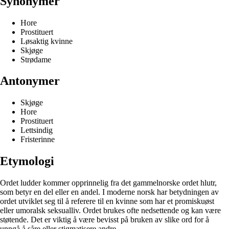
Synonymer
Hore
Prostituert
Løsaktig kvinne
Skjøge
Strødame
Antonymer
Skjøge
Hore
Prostituert
Lettsindig
Fristerinne
Etymologi
Ordet ludder kommer opprinnelig fra det gammelnorske ordet hlutr,
som betyr en del eller en andel. I moderne norsk har betydningen av
ordet utviklet seg til å referere til en kvinne som har et promiskuøst
eller umoralsk seksualliv. Ordet brukes ofte nedsettende og kan være
støtende. Det er viktig å være bevisst på bruken av slike ord for å
unngå å såre eller stigmatisere andre.