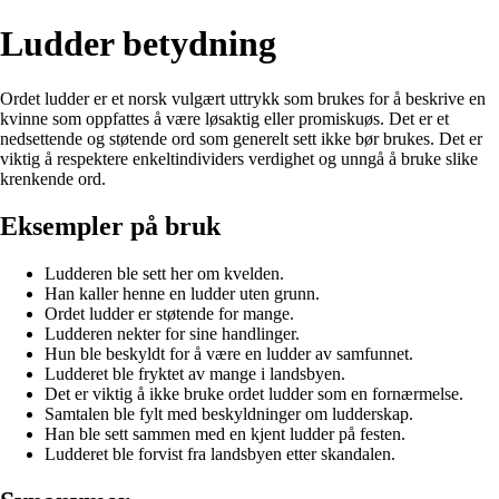
Ludder betydning
Ordet ludder er et norsk vulgært uttrykk som brukes for å beskrive en
kvinne som oppfattes å være løsaktig eller promiskuøs. Det er et
nedsettende og støtende ord som generelt sett ikke bør brukes. Det er
viktig å respektere enkeltindividers verdighet og unngå å bruke slike
krenkende ord.
Eksempler på bruk
Ludderen ble sett her om kvelden.
Han kaller henne en ludder uten grunn.
Ordet ludder er støtende for mange.
Ludderen nekter for sine handlinger.
Hun ble beskyldt for å være en ludder av samfunnet.
Ludderet ble fryktet av mange i landsbyen.
Det er viktig å ikke bruke ordet ludder som en fornærmelse.
Samtalen ble fylt med beskyldninger om ludderskap.
Han ble sett sammen med en kjent ludder på festen.
Ludderet ble forvist fra landsbyen etter skandalen.