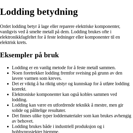
Lodding betydning
Ordet lodding betyr å lage eller reparere elektriske komponenter,
vanligvis ved å smelte metall på dem. Lodding brukes ofte i
elektronikkfagfeltet for å feste ledninger eller komponenter til en
elektrisk krets.
Eksempler på bruk
Lodding er en vanlig metode for å feste metall sammen.
Noen foretrekker lodding fremfor sveising på grunn av den
lavere varmen som kreves.
Det er viktig å ha riktig utstyr og kunnskap for å utføre lodding
korrekt.
Elektroniske komponenter kan også kobles sammen ved
lodding.
Lodding kan være en utfordrende teknikk å mestre, men gir
solide og pålitelige resultater.
Det finnes ulike typer loddematerialer som kan brukes avhengig
av behovet.
Lodding brukes både i industriell produksjon og i
hobbyprosjekter hjemme.