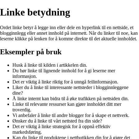
Linke betydning
Ordet linke betyr å legge inn eller dele en hyperlink til en nettside, et
blogginnlegg eller annet innhold på internett. Når du linker til noe, kan
leserne klikke på lenken for å komme direkte til det aktuelle innholdet.
Eksempler på bruk
Husk å linke til kilden i artikkelen din.
Du bør linke til lignende innhold for å gi leserne mer
informasjon.
Det er viktig å linke riktig for å unngå feilinformasjon.
Liker du å linke til interessante nettsteder i blogginnleggene
dine?
Å linke internt kan bidra til å øke trafikken på nettsiden din.
Linke til relevante ressurser kan gjøre innholdet ditt mer
troverdig.
Vi anbefaler å linke til andre blogger for å skape et nettverk.
Ønsker du å linke til vårt nettsted fra din side?
Det er viktig å linke strategisk for å oppnå effektiv
markedsføring.
Kan du linke til produktene i nettbutikken din for å gjøre det