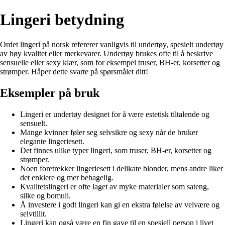
Lingeri betydning
Ordet lingeri på norsk refererer vanligvis til undertøy, spesielt undertøy
av høy kvalitet eller merkevarer. Undertøy brukes ofte til å beskrive
sensuelle eller sexy klær, som for eksempel truser, BH-er, korsetter og
strømper. Håper dette svarte på spørsmålet ditt!
Eksempler på bruk
Lingeri er undertøy designet for å være estetisk tiltalende og
sensuelt.
Mange kvinner føler seg selvsikre og sexy når de bruker
elegante lingeriesett.
Det finnes ulike typer lingeri, som truser, BH-er, korsetter og
strømper.
Noen foretrekker lingeriesett i delikate blonder, mens andre liker
det enklere og mer behagelig.
Kvalitetslingeri er ofte laget av myke materialer som sateng,
silke og bomull.
Å investere i godt lingeri kan gi en ekstra følelse av velvære og
selvtillit.
Lingeri kan også være en fin gave til en spesiell person i livet