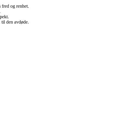
å fred og renhet.
.
pekt.
 til den avdøde.