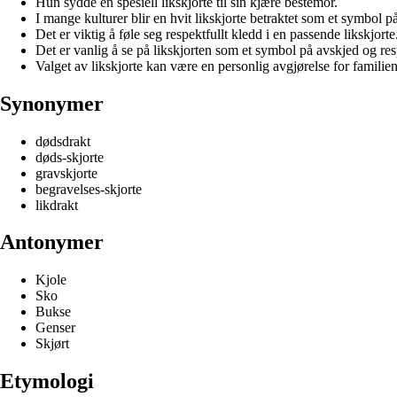
Hun sydde en spesiell likskjorte til sin kjære bestemor.
I mange kulturer blir en hvit likskjorte betraktet som et symbol p
Det er viktig å føle seg respektfullt kledd i en passende likskjorte
Det er vanlig å se på likskjorten som et symbol på avskjed og res
Valget av likskjorte kan være en personlig avgjørelse for familien
Synonymer
dødsdrakt
døds-skjorte
gravskjorte
begravelses-skjorte
likdrakt
Antonymer
Kjole
Sko
Bukse
Genser
Skjørt
Etymologi