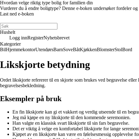
Hvordan velge riktig type bolig for familien din
Vurderer du å endre boligtype? Denne e-boken undersøker fordeler og ulem
Last ned e-boken
Hushelt
Logg inn
Register
Nyhetsbrevet
Kategorier
Bil
Hjemmekontor
Utendørs
Barn
Sove
Båt
Kjøkken
Blomster
Stol
Bord
Likskjorte betydning
Ordet likskjorte refererer til en skjorte som brukes ved begravelse ell
begravelsesbekledning.
Eksempler på bruk
En fin likskjorte kan gi et vakkert og verdig utseende til en begra
Jeg må kjøpe en ny likskjorte til den kommende seremonien.
Han valgte en klassisk svart likskjorte til sin fars begravelse.
Det er viktig å velge en komfortabel likskjorte for lange seremoni
Kjøpet av en likskjorte kan være en følelsesmessig opplevelse f