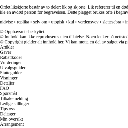
Ordet likskjorte består av to deler: lik og skjorte. Lik refererer til en 
kle en avdød person før begravelsen. Dette plagget brukes ofte i begra
nidvise
•
replika
•
selv om
•
utopisk
•
kul
•
verdensvev
•
slettesebra
•
i
© Opphavsrettsbeskyttet.
© Innhold kan ikke reproduseres uten tillatelse. Noen lenker på nettsted
© Copyright gjelder alt innhold her. Vi kan motta en del av salget via pr
Artikler
Gaver
Rabattkoder
Vurderinger
Utvalgsguider
Støtteguider
Visninger
Detaljer
FAQ
Spørsmål
Tilbakemelding
Ledige stillinger
Tips oss
Deltager
Min oversikt
Arrangement