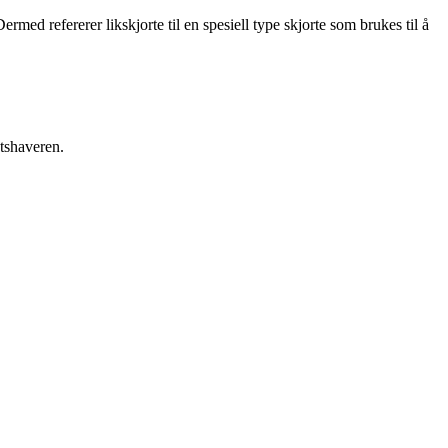
rmed refererer likskjorte til en spesiell type skjorte som brukes til å
etshaveren.