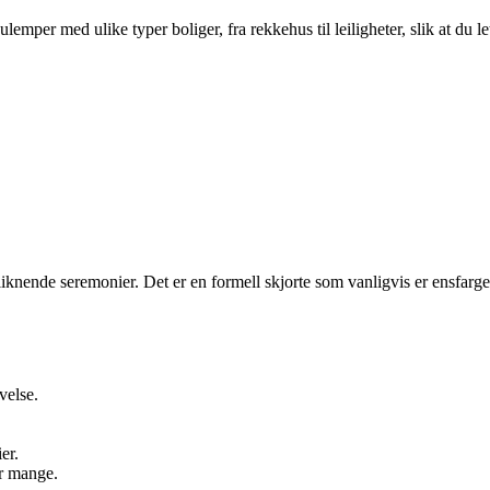
per med ulike typer boliger, fra rekkehus til leiligheter, slik at du le
er liknende seremonier. Det er en formell skjorte som vanligvis er ensfa
velse.
er.
or mange.