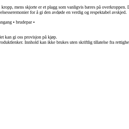
død kropp, mens skjorte er et plagg som vanligvis bæres på overkroppen. De
velsesseremonier for å gi den avdøde en verdig og respektabel avskjed.
nngang
•
brudepar
•
et kan gi oss provisjon på kjøp.
oduktlenker. Innhold kan ikke brukes uten skriftlig tillatelse fra rettigh