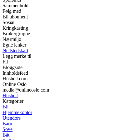
Sammenhold
Følg med
Bli abonnent
Sosial
Kringkasting
Brukergruppe
Nærmiljø
Egne lenker
Nettstedskart
Legg merke til
Fil
Bloggside
Innholdsfeed
Hushelt.com
Online Oslo
media@onlineoslo.com
Hushelt
Kategorier
Bil
Hjemmekontor
Utendørs
Barn
Sove
Båt