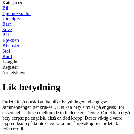
Kategorier
Bil
Hjemmekontor
Utendørs
Barn
Sove
Båt
Kjøkken
Blomster
Stol
Bord
Logg inn
Register
Nyhetsbrevet
Lik betydning
Ordet lik på norsk kan ha ulike betydninger avhengig av
sammenhengen det brukes i. Det kan bety similar på engelsk, for
eksempel Likheten mellom de to bildene er slående. Ordet kan også
bety corpse på engelsk, altså en død kropp. Det er viktig å være
oppmerksom på konteksten for å forstå nøyaktig hva ordet lik
refererer til.