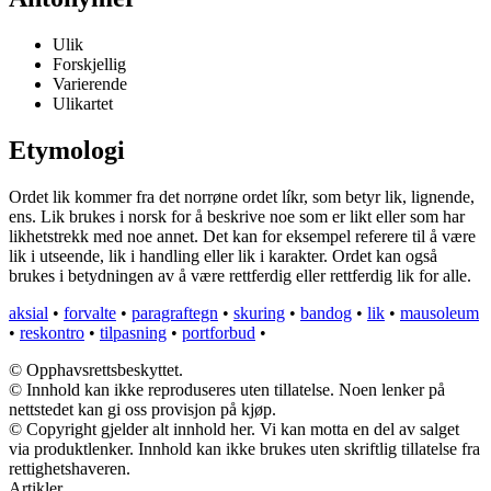
Ulik
Forskjellig
Varierende
Ulikartet
Etymologi
Ordet lik kommer fra det norrøne ordet líkr, som betyr lik, lignende,
ens. Lik brukes i norsk for å beskrive noe som er likt eller som har
likhetstrekk med noe annet. Det kan for eksempel referere til å være
lik i utseende, lik i handling eller lik i karakter. Ordet kan også
brukes i betydningen av å være rettferdig eller rettferdig lik for alle.
aksial
•
forvalte
•
paragraftegn
•
skuring
•
bandog
•
lik
•
mausoleum
•
reskontro
•
tilpasning
•
portforbud
•
© Opphavsrettsbeskyttet.
© Innhold kan ikke reproduseres uten tillatelse. Noen lenker på
nettstedet kan gi oss provisjon på kjøp.
© Copyright gjelder alt innhold her. Vi kan motta en del av salget
via produktlenker. Innhold kan ikke brukes uten skriftlig tillatelse fra
rettighetshaveren.
Artikler