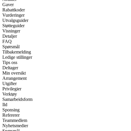
Gaver
Rabattkoder
Vurderinger
Utvalgsguider
Støtteguider
Visninger
Detaljer
FAQ
Spørsmål
Tilbakemelding
Ledige stillinger
Tips oss
Deltager
Min oversikt
Arrangement
Utgifter
Privilegier
Verktøy
Samarbeidsform
Ild
Sponsing
Refererer
Teammedlem
Nyhetsmedier
Spørsmål