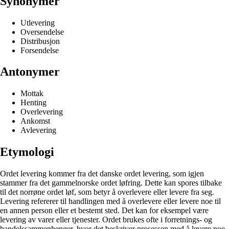
Synonymer
Utlevering
Oversendelse
Distribusjon
Forsendelse
Antonymer
Mottak
Henting
Overlevering
Ankomst
Avlevering
Etymologi
Ordet levering kommer fra det danske ordet levering, som igjen
stammer fra det gammelnorske ordet løfring. Dette kan spores tilbake
til det norrøne ordet løf, som betyr å overlevere eller levere fra seg.
Levering refererer til handlingen med å overlevere eller levere noe til
en annen person eller et bestemt sted. Det kan for eksempel være
levering av varer eller tjenester. Ordet brukes ofte i forretnings- og
handelssammenhenger, hvor det beskriver prosessen med å levere noe