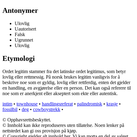
Antonymer
Ulovlig
Uautorisert
Falsk
Ugrunnet
Ulovlig
Etymologi
Ordet legitim stammer fra det latinske ordet legitimus, som betyr
lovlig eller rettmessig. På norsk brukes legitim vanligvis for å
beskrive noe som er gyldig, lovlig eller rettferdig, enten det gjelder
en handling, en avgjørelse eller en person. Det kan også referere til
noe som er anerkjent eller akseptert som ekte eller autentisk.
intim
•
townhouse
•
handlingsreferat
•
palindromisk
•
krasje
•
fossilbil
•
deg
•
cowboystrekk
•
© Opphavsrettsbeskyttet.
© Innhold kan ikke reproduseres uten tillatelse. Noen lenker på
nettstedet kan gi oss provisjon på kjøp.
© Copyright gjelder alt innhold her. Vi kan motta en del av salget