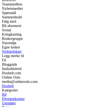
Teammedlem
Nyhetsmedier
Spørsmål
Sammenhold
Følg med
Bli abonnent
Sosial
Kringkasting
Brukergruppe
Nærmiljø
Egne lenker
Nettstedskart
Legg merke til
Fil
Bloggside
Innholdsfeed
Hushelt.com
Online Oslo
media@onlineoslo.com
Hushelt
Kategorier
Bil
Hjemmekontor
Utendørs