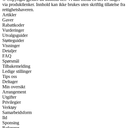
via produktlenker. Innhold kan ikke brukes uten skriftlig tillatelse fra
rettighetshaveren.
Artikler
Gaver
Rabattkoder
Vurderinger
Utvalgsguider
Støtteguider
Visninger
Detaljer
FAQ
Spørsmål
Tilbakemelding
Ledige stillinger
Tips oss
Deltager
Min oversikt
Arrangement
Utgifter
Privilegier
Verktøy
Samarbeidsform
Ild
Sponsing
Refererer