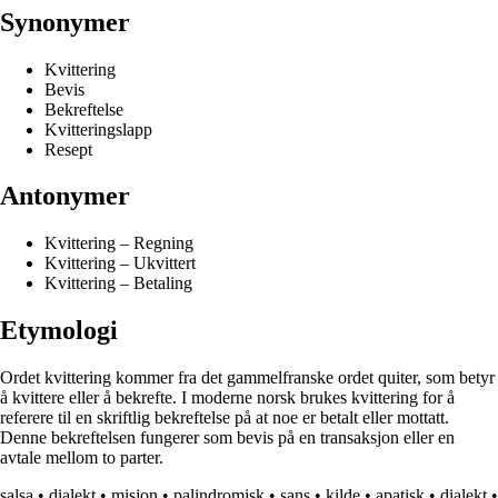
Synonymer
Kvittering
Bevis
Bekreftelse
Kvitteringslapp
Resept
Antonymer
Kvittering – Regning
Kvittering – Ukvittert
Kvittering – Betaling
Etymologi
Ordet kvittering kommer fra det gammelfranske ordet quiter, som betyr
å kvittere eller å bekrefte. I moderne norsk brukes kvittering for å
referere til en skriftlig bekreftelse på at noe er betalt eller mottatt.
Denne bekreftelsen fungerer som bevis på en transaksjon eller en
avtale mellom to parter.
salsa
•
dialekt
•
misjon
•
palindromisk
•
sans
•
kilde
•
apatisk
•
dialekt
•