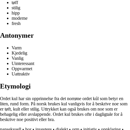
tøff
stilig
hipp
moderne
fresh
Antonymer
Varm
Kjedelig
Vanlig
Uinteressant
Oppvarmet
Uattraktiv
Etymologi
Ordet kul har sin opprinnelse fra det norrøne ordet kúl som betyr en
liten, rund form. På norsk brukes kul vanligvis for å beskrive noe som
er tøft, kult eller stilig. Uttrykket kan også brukes om noe som er
behagelig eller avslappende. Ordet kul brukes ofte i dagligtale for å
beskrive noe positivt eller bra.
panseksuell
•
hor
•
investere
•
dialekt
•
orm
•
initiativ
•
oppklaring
•