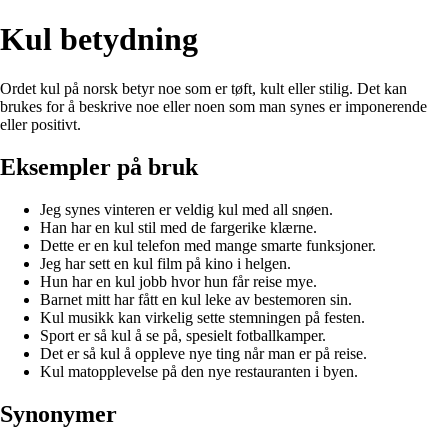
Kul betydning
Ordet kul på norsk betyr noe som er tøft, kult eller stilig. Det kan
brukes for å beskrive noe eller noen som man synes er imponerende
eller positivt.
Eksempler på bruk
Jeg synes vinteren er veldig kul med all snøen.
Han har en kul stil med de fargerike klærne.
Dette er en kul telefon med mange smarte funksjoner.
Jeg har sett en kul film på kino i helgen.
Hun har en kul jobb hvor hun får reise mye.
Barnet mitt har fått en kul leke av bestemoren sin.
Kul musikk kan virkelig sette stemningen på festen.
Sport er så kul å se på, spesielt fotballkamper.
Det er så kul å oppleve nye ting når man er på reise.
Kul matopplevelse på den nye restauranten i byen.
Synonymer