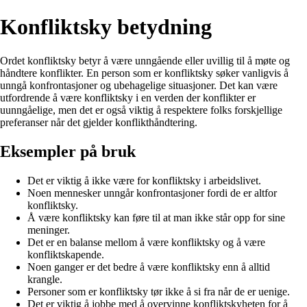
Konfliktsky betydning
Ordet konfliktsky betyr å være unngående eller uvillig til å møte og
håndtere konflikter. En person som er konfliktsky søker vanligvis å
unngå konfrontasjoner og ubehagelige situasjoner. Det kan være
utfordrende å være konfliktsky i en verden der konflikter er
uunngåelige, men det er også viktig å respektere folks forskjellige
preferanser når det gjelder konflikthåndtering.
Eksempler på bruk
Det er viktig å ikke være for konfliktsky i arbeidslivet.
Noen mennesker unngår konfrontasjoner fordi de er altfor
konfliktsky.
Å være konfliktsky kan føre til at man ikke står opp for sine
meninger.
Det er en balanse mellom å være konfliktsky og å være
konfliktskapende.
Noen ganger er det bedre å være konfliktsky enn å alltid
krangle.
Personer som er konfliktsky tør ikke å si fra når de er uenige.
Det er viktig å jobbe med å overvinne konfliktskyheten for å