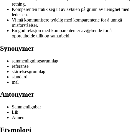
retning.
Komparenten trakk seg ut av avtalen på grunn av uenighet med
ledelsen.
Vi må kommunisere tydelig med komparentene for å unngå
misforståelser.
En god relasjon med komparenten er avgjørende for å
opprettholde tillit og samarbeid.
Synonymer
sammenligningsgrunnlag
referanse
størrelsesgrunnlag
standard
mal
Antonymer
Sammenlignbar
Lik
Annen
Etymologi