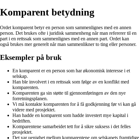
Komparent betydning
Ordet komparent betyr en person som sammenlignes med en annen
person. Det brukes ofte i juridisk sammenheng når man refererer til en
part i en rettssak som sammenlignes med en annen part. Ordet kan
også brukes mer generelt når man sammenlikner to ting eller personer.
Eksempler på bruk
En komparent er en person som har økonomisk interesse i et
selskap.
Han ble involvert i en rettssak som følge av en konflikt med
komparenten.
Komparenten ga sin støtte til gjennomføringen av den nye
forretningsplanen.
Vi må kontakte komparenten for å få godkjenning før vi kan gå
videre med prosjektet.
Han hadde en komparent som hadde investert mye kapital i
bedriften.
Komparentene samarbeidet tett for å sikre suksess i det felles
prosjektet.
Det var uenighet mellom komparentene om selskapets framtidige