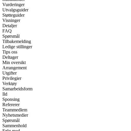
Vurderinger
Utvalgsguider
Støtteguider
Visninger
Detaljer
FAQ
Spørsmål
Tilbakemelding
Ledige stillinger
Tips oss
Deltager
Min oversikt
Arrangement
Utgifter
Privilegier
Verktøy
Samarbeidsform
Ild
Sponsing
Refererer
Teammedlem
Nyhetsmedier
Spørsmål
Sammenhold
Følg med