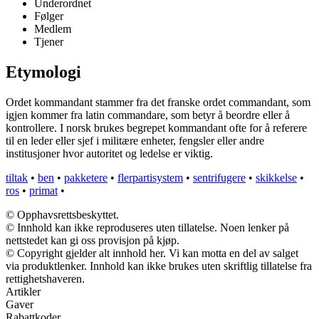
Underordnet
Følger
Medlem
Tjener
Etymologi
Ordet kommandant stammer fra det franske ordet commandant, som
igjen kommer fra latin commandare, som betyr å beordre eller å
kontrollere. I norsk brukes begrepet kommandant ofte for å referere
til en leder eller sjef i militære enheter, fengsler eller andre
institusjoner hvor autoritet og ledelse er viktig.
tiltak
•
ben
•
pakketere
•
flerpartisystem
•
sentrifugere
•
skikkelse
•
ros
•
primat
•
© Opphavsrettsbeskyttet.
© Innhold kan ikke reproduseres uten tillatelse. Noen lenker på
nettstedet kan gi oss provisjon på kjøp.
© Copyright gjelder alt innhold her. Vi kan motta en del av salget
via produktlenker. Innhold kan ikke brukes uten skriftlig tillatelse fra
rettighetshaveren.
Artikler
Gaver
Rabattkoder