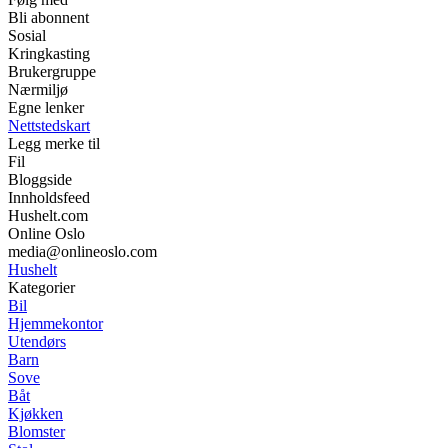
Bli abonnent
Sosial
Kringkasting
Brukergruppe
Nærmiljø
Egne lenker
Nettstedskart
Legg merke til
Fil
Bloggside
Innholdsfeed
Hushelt.com
Online Oslo
media@onlineoslo.com
Hushelt
Kategorier
Bil
Hjemmekontor
Utendørs
Barn
Sove
Båt
Kjøkken
Blomster