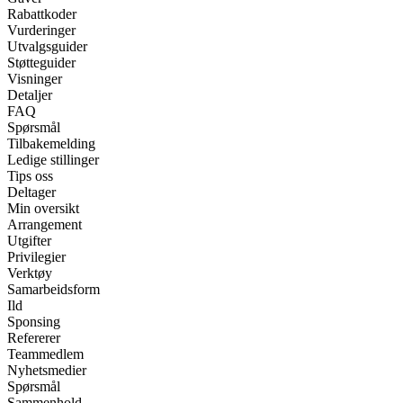
Rabattkoder
Vurderinger
Utvalgsguider
Støtteguider
Visninger
Detaljer
FAQ
Spørsmål
Tilbakemelding
Ledige stillinger
Tips oss
Deltager
Min oversikt
Arrangement
Utgifter
Privilegier
Verktøy
Samarbeidsform
Ild
Sponsing
Refererer
Teammedlem
Nyhetsmedier
Spørsmål
Sammenhold