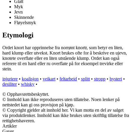
Glatt
Myk
Jevn
Skinnende
Fløyelsmyk
Etymologi
Ordet knort har opprinnelse fra norrønt knortr, som betyr en liten,
hard klump eller utvekst. Knort brukes ofte for å beskrive en ujevn,
knotete overflate eller en liten utstående klump. Ordet kan også
referere til en hard eller ru overflate på for eksempel trevirke eller
stein.
injuriere
•
koalisjon
•
veikart
•
feltarbeid
•
splitt
•
stropp
•
hysteri
•
desiliter
•
whisky
•
© Opphavsrettsbeskyttet.
© Innhold kan ikke reproduseres uten tillatelse. Noen lenker på
nettstedet kan gi oss provisjon på kjøp.
© Copyright gjelder alt innhold her. Vi kan motta en del av salget
via produktlenker. Innhold kan ikke brukes uten skriftlig tillatelse fra
rettighetshaveren.
Artikler
Gaver