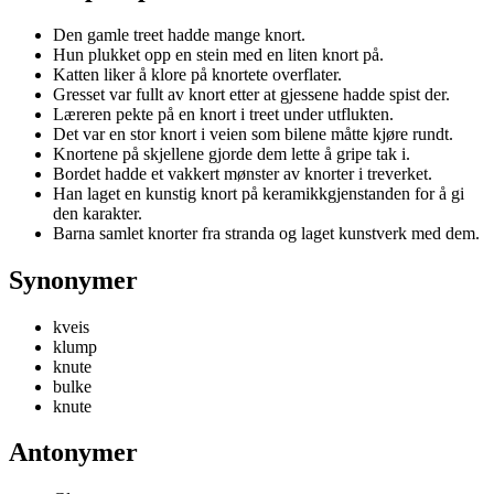
Den gamle treet hadde mange knort.
Hun plukket opp en stein med en liten knort på.
Katten liker å klore på knortete overflater.
Gresset var fullt av knort etter at gjessene hadde spist der.
Læreren pekte på en knort i treet under utflukten.
Det var en stor knort i veien som bilene måtte kjøre rundt.
Knortene på skjellene gjorde dem lette å gripe tak i.
Bordet hadde et vakkert mønster av knorter i treverket.
Han laget en kunstig knort på keramikkgjenstanden for å gi
den karakter.
Barna samlet knorter fra stranda og laget kunstverk med dem.
Synonymer
kveis
klump
knute
bulke
knute
Antonymer