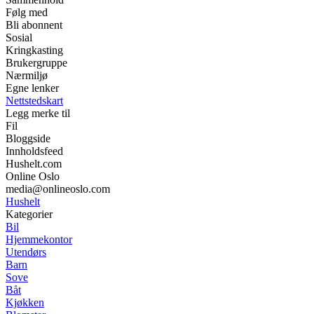
Følg med
Bli abonnent
Sosial
Kringkasting
Brukergruppe
Nærmiljø
Egne lenker
Nettstedskart
Legg merke til
Fil
Bloggside
Innholdsfeed
Hushelt.com
Online Oslo
media@onlineoslo.com
Hushelt
Kategorier
Bil
Hjemmekontor
Utendørs
Barn
Sove
Båt
Kjøkken