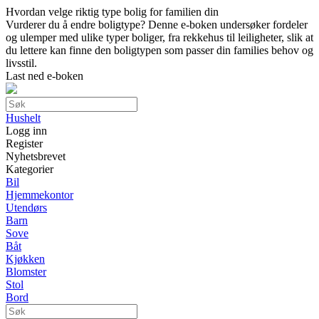
Hvordan velge riktig type bolig for familien din
Vurderer du å endre boligtype? Denne e-boken undersøker fordeler
og ulemper med ulike typer boliger, fra rekkehus til leiligheter, slik at
du lettere kan finne den boligtypen som passer din families behov og
livsstil.
Last ned e-boken
Hushelt
Logg inn
Register
Nyhetsbrevet
Kategorier
Bil
Hjemmekontor
Utendørs
Barn
Sove
Båt
Kjøkken
Blomster
Stol
Bord