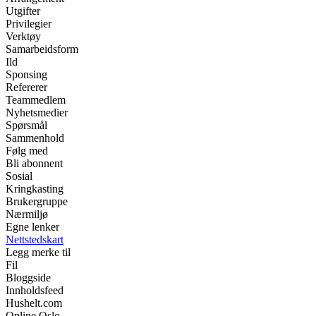
Utgifter
Privilegier
Verktøy
Samarbeidsform
Ild
Sponsing
Refererer
Teammedlem
Nyhetsmedier
Spørsmål
Sammenhold
Følg med
Bli abonnent
Sosial
Kringkasting
Brukergruppe
Nærmiljø
Egne lenker
Nettstedskart
Legg merke til
Fil
Bloggside
Innholdsfeed
Hushelt.com
Online Oslo