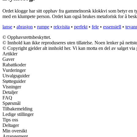
Ordet klogge har sitt opphav fra gammelnorsk klokkvi som betyr en tykk,
med en klumpete person. Ordet kan også brukes metaforisk for å beskr
lanse
•
abrasjon
•
rumpe
•
rekvisita
•
perfekt
•
fele
•
essensiell
•
tevan
© Opphavsrettsbeskyttet.
© Innhold kan ikke reproduseres uten tillatelse. Noen lenker på nettst
© Copyright gjelder alt innhold her. Vi kan motta en del av salget via p
Artikler
Gaver
Rabattkoder
Vurderinger
Utvalgsguider
Støtteguider
Visninger
Detaljer
FAQ
Spørsmål
Tilbakemelding
Ledige stillinger
Tips oss
Deltager
Min oversikt
Arrangement