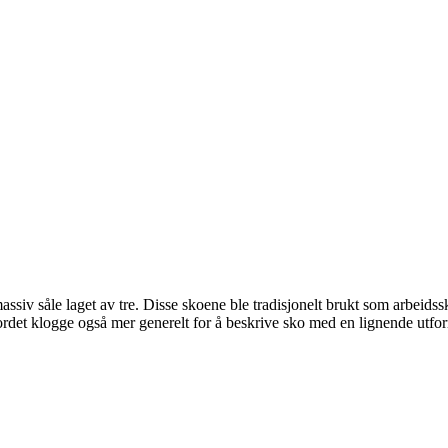
assiv såle laget av tre. Disse skoene ble tradisjonelt brukt som arbeidss
ordet klogge også mer generelt for å beskrive sko med en lignende utform