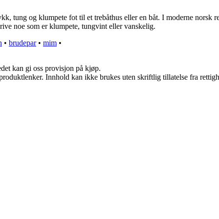
 tung og klumpete fot til et trebåthus eller en båt. I moderne norsk refe
ive noe som er klumpete, tungvint eller vanskelig.
n
•
brudepar
•
mim
•
edet kan gi oss provisjon på kjøp.
roduktlenker. Innhold kan ikke brukes uten skriftlig tillatelse fra rettig