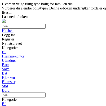
Hvordan velge riktig type bolig for familien din
Vurderer du å endre boligtype? Denne e-boken undersøker fordeler og ul
livsstil.
Last ned e-boken
Hushelt
Logg inn
Register
Nyhetsbrevet
Kategorier
Bil
Hjemmekontor
Utendørs
Barn
Sove
Båt
Kjøkken
Blomster
Stol
Bord
Kategorier
Bil