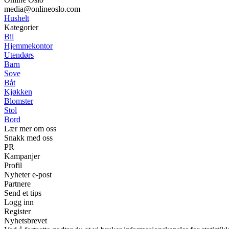
media@onlineoslo.com
Hushelt
Kategorier
Bil
Hjemmekontor
Utendørs
Barn
Sove
Båt
Kjøkken
Blomster
Stol
Bord
Lær mer om oss
Snakk med oss
PR
Kampanjer
Profil
Nyheter e-post
Partnere
Send et tips
Logg inn
Register
Nyhetsbrevet