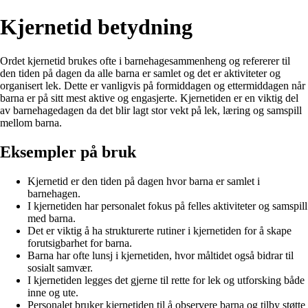
Kjernetid betydning
Ordet kjernetid brukes ofte i barnehagesammenheng og refererer til
den tiden på dagen da alle barna er samlet og det er aktiviteter og
organisert lek. Dette er vanligvis på formiddagen og ettermiddagen når
barna er på sitt mest aktive og engasjerte. Kjernetiden er en viktig del
av barnehagedagen da det blir lagt stor vekt på lek, læring og samspill
mellom barna.
Eksempler på bruk
Kjernetid er den tiden på dagen hvor barna er samlet i
barnehagen.
I kjernetiden har personalet fokus på felles aktiviteter og samspill
med barna.
Det er viktig å ha strukturerte rutiner i kjernetiden for å skape
forutsigbarhet for barna.
Barna har ofte lunsj i kjernetiden, hvor måltidet også bidrar til
sosialt samvær.
I kjernetiden legges det gjerne til rette for lek og utforsking både
inne og ute.
Personalet bruker kjernetiden til å observere barna og tilby støtte