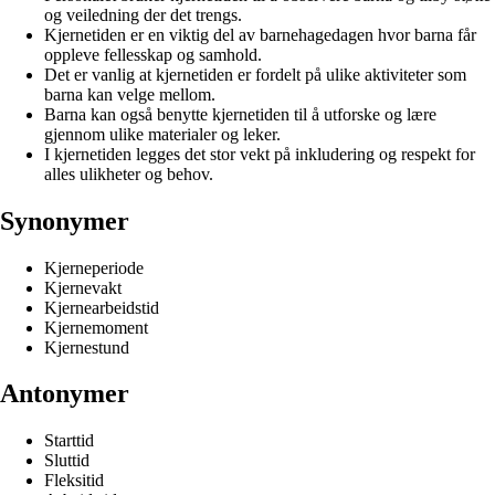
og veiledning der det trengs.
Kjernetiden er en viktig del av barnehagedagen hvor barna får
oppleve fellesskap og samhold.
Det er vanlig at kjernetiden er fordelt på ulike aktiviteter som
barna kan velge mellom.
Barna kan også benytte kjernetiden til å utforske og lære
gjennom ulike materialer og leker.
I kjernetiden legges det stor vekt på inkludering og respekt for
alles ulikheter og behov.
Synonymer
Kjerneperiode
Kjernevakt
Kjernearbeidstid
Kjernemoment
Kjernestund
Antonymer
Starttid
Sluttid
Fleksitid