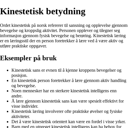
Kinestetisk betydning
Ordet kinestetisk på norsk refererer til sansning og opplevelse gjennom
bevegelse og kroppslig aktivitet. Personen opplever og tilegner seg
informasjon gjennom fysisk bevegelse og berøring. Kinestetisk læring
er en læringsstil der en person foretrekker å lære ved å være aktiv og
utføre praktiske oppgaver.
Eksempler på bruk
Kinestetisk sans er evnen til å kjenne kroppens bevegelser og
posisjon.
En kinestetisk person foretrekker å lære gjennom aktiv handling
og bevegelse.
Noen mennesker har en sterkere kinestetisk intelligens enn
andre.
Å lære gjennom kinestetisk sans kan være spesielt effektivt for
visse individer.
Kinestetisk læring involverer ofte praktiske øvelser og fysiske
aktiviteter.
Det å være kinestetisk orientert kan være en fordel i visse yrker.
Barn med en utpreget kinestetisk intelligens kan ha behov for