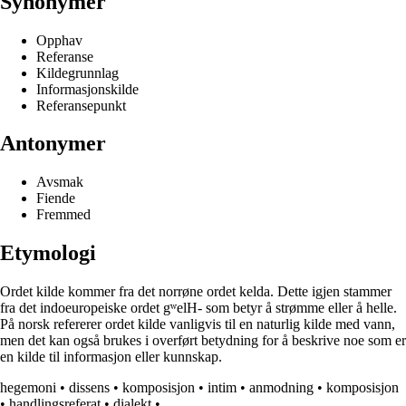
Synonymer
Opphav
Referanse
Kildegrunnlag
Informasjonskilde
Referansepunkt
Antonymer
Avsmak
Fiende
Fremmed
Etymologi
Ordet kilde kommer fra det norrøne ordet kelda. Dette igjen stammer
fra det indoeuropeiske ordet gʷelH- som betyr å strømme eller å helle.
På norsk refererer ordet kilde vanligvis til en naturlig kilde med vann,
men det kan også brukes i overført betydning for å beskrive noe som er
en kilde til informasjon eller kunnskap.
hegemoni
•
dissens
•
komposisjon
•
intim
•
anmodning
•
komposisjon
•
handlingsreferat
•
dialekt
•