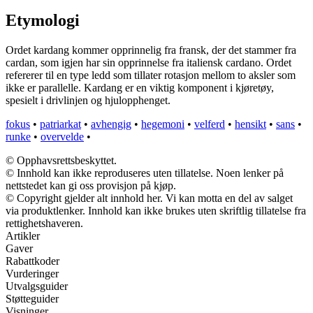
Etymologi
Ordet kardang kommer opprinnelig fra fransk, der det stammer fra
cardan, som igjen har sin opprinnelse fra italiensk cardano. Ordet
refererer til en type ledd som tillater rotasjon mellom to aksler som
ikke er parallelle. Kardang er en viktig komponent i kjøretøy,
spesielt i drivlinjen og hjulopphenget.
fokus
•
patriarkat
•
avhengig
•
hegemoni
•
velferd
•
hensikt
•
sans
•
runke
•
overvelde
•
© Opphavsrettsbeskyttet.
© Innhold kan ikke reproduseres uten tillatelse. Noen lenker på
nettstedet kan gi oss provisjon på kjøp.
© Copyright gjelder alt innhold her. Vi kan motta en del av salget
via produktlenker. Innhold kan ikke brukes uten skriftlig tillatelse fra
rettighetshaveren.
Artikler
Gaver
Rabattkoder
Vurderinger
Utvalgsguider
Støtteguider
Visninger