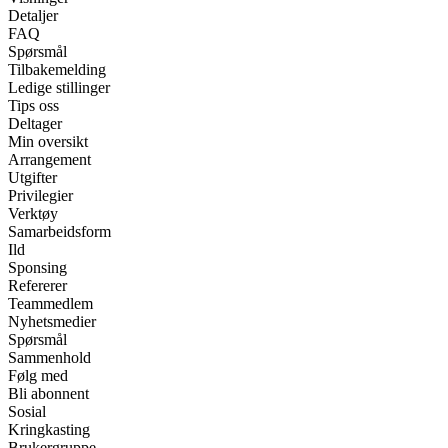
Detaljer
FAQ
Spørsmål
Tilbakemelding
Ledige stillinger
Tips oss
Deltager
Min oversikt
Arrangement
Utgifter
Privilegier
Verktøy
Samarbeidsform
Ild
Sponsing
Refererer
Teammedlem
Nyhetsmedier
Spørsmål
Sammenhold
Følg med
Bli abonnent
Sosial
Kringkasting
Brukergruppe