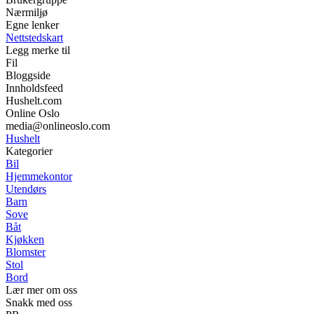
Nærmiljø
Egne lenker
Nettstedskart
Legg merke til
Fil
Bloggside
Innholdsfeed
Hushelt.com
Online Oslo
media@onlineoslo.com
Hushelt
Kategorier
Bil
Hjemmekontor
Utendørs
Barn
Sove
Båt
Kjøkken
Blomster
Stol
Bord
Lær mer om oss
Snakk med oss