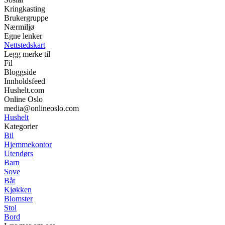
Kringkasting
Brukergruppe
Nærmiljø
Egne lenker
Nettstedskart
Legg merke til
Fil
Bloggside
Innholdsfeed
Hushelt.com
Online Oslo
media@onlineoslo.com
Hushelt
Kategorier
Bil
Hjemmekontor
Utendørs
Barn
Sove
Båt
Kjøkken
Blomster
Stol
Bord