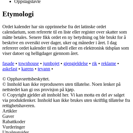
Oppslagstavle
Etymologi
Ordet kalender har sin opprinnelse fra det latinske ordet
calendarium, som refererte til en liste eller register over skatter som
måtte betales. Senere fikk ordet en ny betydning og ble brukt for å
beskrive en oversikt over dager, uker og måneder i året. I dag
refererer ordet kalender til en tabell eller en elektronisk tidsplan som
viser datoer og helligdager gjennom året.
fasade
•
townhouse
•
jumbojet
•
gjengjeldelse
•
rik
•
reklame
•
askefast
•
karens
•
tevann
•
© Opphavsrettsbeskyttet.
© Innhold kan ikke reproduseres uten tillatelse. Noen lenker på
nettstedet kan gi oss provisjon på kjøp.
© Copyright gjelder alt innhold her. Vi kan motta en del av salget
via produktlenker. Innhold kan ikke brukes uten skriftlig tillatelse fra
rettighetshaveren.
Artikler
Gaver
Rabattkoder
Vurderinger
Utvalgsguider