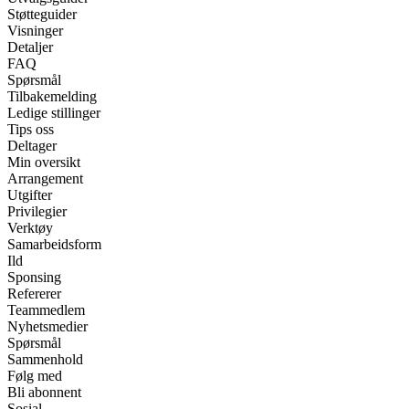
Støtteguider
Visninger
Detaljer
FAQ
Spørsmål
Tilbakemelding
Ledige stillinger
Tips oss
Deltager
Min oversikt
Arrangement
Utgifter
Privilegier
Verktøy
Samarbeidsform
Ild
Sponsing
Refererer
Teammedlem
Nyhetsmedier
Spørsmål
Sammenhold
Følg med
Bli abonnent
Sosial