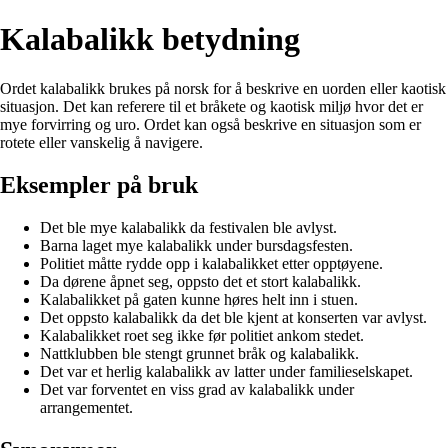
Kalabalikk betydning
Ordet kalabalikk brukes på norsk for å beskrive en uorden eller kaotisk
situasjon. Det kan referere til et bråkete og kaotisk miljø hvor det er
mye forvirring og uro. Ordet kan også beskrive en situasjon som er
rotete eller vanskelig å navigere.
Eksempler på bruk
Det ble mye kalabalikk da festivalen ble avlyst.
Barna laget mye kalabalikk under bursdagsfesten.
Politiet måtte rydde opp i kalabalikket etter opptøyene.
Da dørene åpnet seg, oppsto det et stort kalabalikk.
Kalabalikket på gaten kunne høres helt inn i stuen.
Det oppsto kalabalikk da det ble kjent at konserten var avlyst.
Kalabalikket roet seg ikke før politiet ankom stedet.
Nattklubben ble stengt grunnet bråk og kalabalikk.
Det var et herlig kalabalikk av latter under familieselskapet.
Det var forventet en viss grad av kalabalikk under
arrangementet.