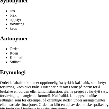
Synonymer
uro
bråk
oppstyr
forvirring
kaos
Antonymer
Orden
Roen
Kontroll
Stillhet
Etymologi
Ordet kalabalikk kommer opprinnelig fra tyrkisk kalabalık, som betyr
forvirring, kaos eller bråk. Ordet har blitt tatt i bruk på norsk for å
beskrive en uorden eller tumult situasjon, gjerne preget av høylytt støy,
forvirring og manglende kontroll. Kalabalikk kan oppstå i ulike
settinger, som for eksempel på offentlige steder, under arrangementer
eller i sosiale situasjoner. Ordet har blitt en del av det norske språket og
blir brukt for å beskrive kaotiske situasjoner.