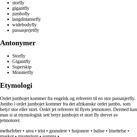
storfly
gigantfly
jumbofly
langdistansefly
widebodyfly
passasjerjetfly
Antonymer
Storfly
Gigantfly
Superskip
Monsterfly
Etymologi
Ordet jumbojet kommer fra engelsk og refererer til en stor passasjerfly.
Jumbo i ordet jumbojet kommer fra det afrikanske ordet jambo, som
betyr stor eller stort. Ordet jet refererer til flyets jetmotorer. Dermed kan
man si at etymologisk sett betyr jumbojet et stort fly drevet av
jetmotorer.
melkefeber
•
area
•
trist
•
granulere
•
fusjonere
•
balise
•
bisettelse
•
maskot
•
mysterium
•
summa
•