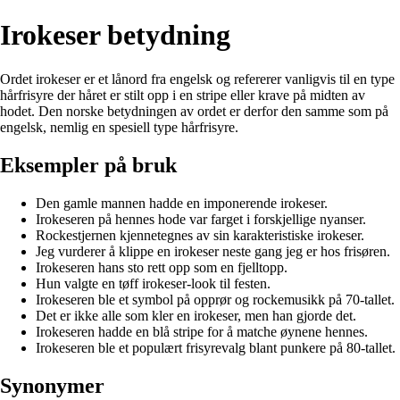
Irokeser betydning
Ordet irokeser er et lånord fra engelsk og refererer vanligvis til en type
hårfrisyre der håret er stilt opp i en stripe eller krave på midten av
hodet. Den norske betydningen av ordet er derfor den samme som på
engelsk, nemlig en spesiell type hårfrisyre.
Eksempler på bruk
Den gamle mannen hadde en imponerende irokeser.
Irokeseren på hennes hode var farget i forskjellige nyanser.
Rockestjernen kjennetegnes av sin karakteristiske irokeser.
Jeg vurderer å klippe en irokeser neste gang jeg er hos frisøren.
Irokeseren hans sto rett opp som en fjelltopp.
Hun valgte en tøff irokeser-look til festen.
Irokeseren ble et symbol på opprør og rockemusikk på 70-tallet.
Det er ikke alle som kler en irokeser, men han gjorde det.
Irokeseren hadde en blå stripe for å matche øynene hennes.
Irokeseren ble et populært frisyrevalg blant punkere på 80-tallet.
Synonymer