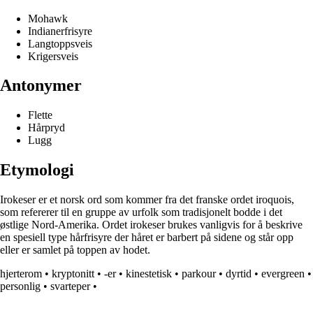
Mohawk
Indianerfrisyre
Langtoppsveis
Krigersveis
Antonymer
Flette
Hårpryd
Lugg
Etymologi
Irokeser er et norsk ord som kommer fra det franske ordet iroquois,
som refererer til en gruppe av urfolk som tradisjonelt bodde i det
østlige Nord-Amerika. Ordet irokeser brukes vanligvis for å beskrive
en spesiell type hårfrisyre der håret er barbert på sidene og står opp
eller er samlet på toppen av hodet.
hjerterom
•
kryptonitt
•
-er
•
kinestetisk
•
parkour
•
dyrtid
•
evergreen
•
personlig
•
svarteper
•