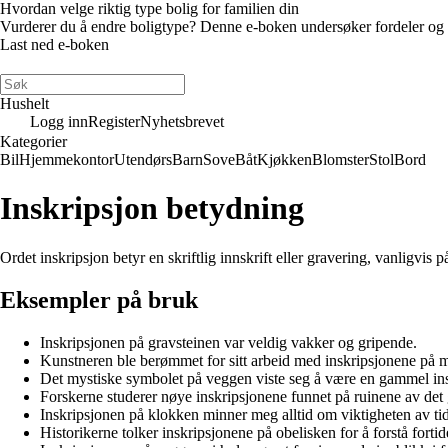
Hvordan velge riktig type bolig for familien din
Vurderer du å endre boligtype? Denne e-boken undersøker fordeler og ulem
Last ned e-boken
Hushelt
Logg inn
Register
Nyhetsbrevet
Kategorier
Bil
Hjemmekontor
Utendørs
Barn
Sove
Båt
Kjøkken
Blomster
Stol
Bord
Inskripsjon betydning
Ordet inskripsjon betyr en skriftlig innskrift eller gravering, vanligvis
Eksempler på bruk
Inskripsjonen på gravsteinen var veldig vakker og gripende.
Kunstneren ble berømmet for sitt arbeid med inskripsjonene på
Det mystiske symbolet på veggen viste seg å være en gammel ins
Forskerne studerer nøye inskripsjonene funnet på ruinene av det
Inskripsjonen på klokken minner meg alltid om viktigheten av tid
Historikerne tolker inskripsjonene på obelisken for å forstå forti