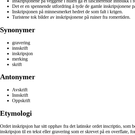
Inskripsjonene på veggene i hulen ga et fascinerende innblikk i fo
Det er en spennende utfordring å tyde de gamle inskripsjonene på
Inskripsjonen på minnesmerket hedret de som falt i krigen.
Turistene tok bilder av inskripsjonene på ruiner fra romertiden.
Synonymer
gravering
innskrift
inskripsjon
merking
skrift
Antonymer
Avskrift
Innskrift
Oppskrift
Etymologi
Ordet inskripsjon har sitt opphav fra det latinske ordet inscriptio, som b
inskripsjon til en tekst eller gravering som er skrevet på en overflate, f