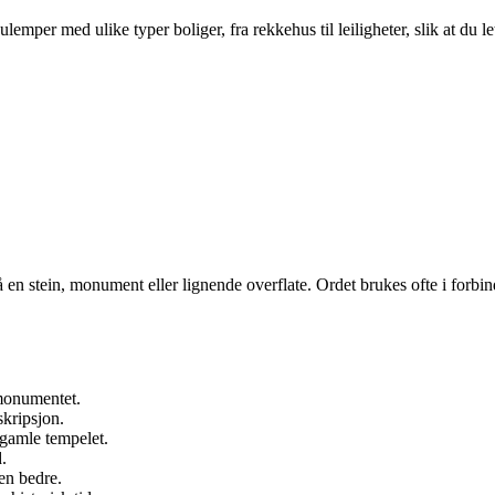
per med ulike typer boliger, fra rekkehus til leiligheter, slik at du le
 på en stein, monument eller lignende overflate. Ordet brukes ofte i forbi
 monumentet.
kripsjon.
 gamle tempelet.
.
den bedre.