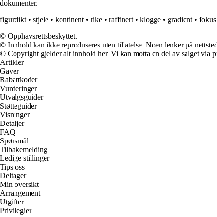
dokumenter.
figurdikt
•
stjele
•
kontinent
•
rike
•
raffinert
•
klogge
•
gradient
•
fokus
© Opphavsrettsbeskyttet.
© Innhold kan ikke reproduseres uten tillatelse. Noen lenker på nettsted
© Copyright gjelder alt innhold her. Vi kan motta en del av salget via pr
Artikler
Gaver
Rabattkoder
Vurderinger
Utvalgsguider
Støtteguider
Visninger
Detaljer
FAQ
Spørsmål
Tilbakemelding
Ledige stillinger
Tips oss
Deltager
Min oversikt
Arrangement
Utgifter
Privilegier