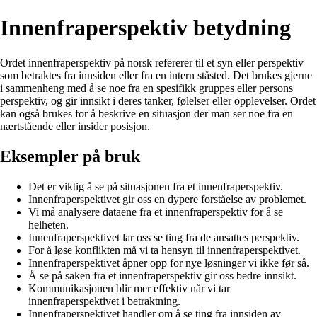
Innenfraperspektiv betydning
Ordet innenfraperspektiv på norsk refererer til et syn eller perspektiv
som betraktes fra innsiden eller fra en intern ståsted. Det brukes gjerne
i sammenheng med å se noe fra en spesifikk gruppes eller persons
perspektiv, og gir innsikt i deres tanker, følelser eller opplevelser. Ordet
kan også brukes for å beskrive en situasjon der man ser noe fra en
nærtstående eller insider posisjon.
Eksempler på bruk
Det er viktig å se på situasjonen fra et innenfraperspektiv.
Innenfraperspektivet gir oss en dypere forståelse av problemet.
Vi må analysere dataene fra et innenfraperspektiv for å se
helheten.
Innenfraperspektivet lar oss se ting fra de ansattes perspektiv.
For å løse konflikten må vi ta hensyn til innenfraperspektivet.
Innenfraperspektivet åpner opp for nye løsninger vi ikke før så.
Å se på saken fra et innenfraperspektiv gir oss bedre innsikt.
Kommunikasjonen blir mer effektiv når vi tar
innenfraperspektivet i betraktning.
Innenfraperspektivet handler om å se ting fra innsiden av