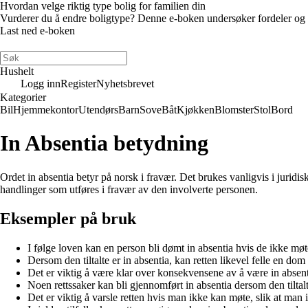
Hvordan velge riktig type bolig for familien din
Vurderer du å endre boligtype? Denne e-boken undersøker fordeler og ulem
Last ned e-boken
Hushelt
Logg inn
Register
Nyhetsbrevet
Kategorier
Bil
Hjemmekontor
Utendørs
Barn
Sove
Båt
Kjøkken
Blomster
Stol
Bord
In Absentia betydning
Ordet in absentia betyr på norsk i fravær. Det brukes vanligvis i juridi
handlinger som utføres i fravær av den involverte personen.
Eksempler på bruk
I følge loven kan en person bli dømt in absentia hvis de ikke møte
Dersom den tiltalte er in absentia, kan retten likevel felle en dom 
Det er viktig å være klar over konsekvensene av å være in absent
Noen rettssaker kan bli gjennomført in absentia dersom den tiltalt
Det er viktig å varsle retten hvis man ikke kan møte, slik at man 