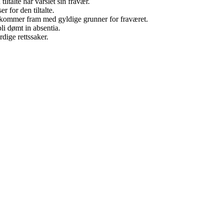
tiltalte har varslet sin fravær.
 for den tiltalte.
 kommer fram med gyldige grunner for fraværet.
bli dømt in absentia.
rdige rettssaker.