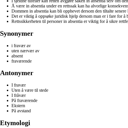
I sjeldne tilfeller kan retten avgjøre saken in absentia selv om den 
Å være in absentia under en rettssak kan ha alvorlige konsekvenser
Dommen in absentia kan bli opphevet dersom den tiltalte senere
Det er viktig å oppsøke juridisk hjelp dersom man er i fare for å 
Rettssikkerheten til personer in absentia er viktig for å sikre rettfe
Synonymer
i fravær av
uten nærvær av
absent
fraværende
Antonymer
I fravær
Uten å være til stede
I fråvær
På fraværende
Ekstern
På avstand
Etymologi