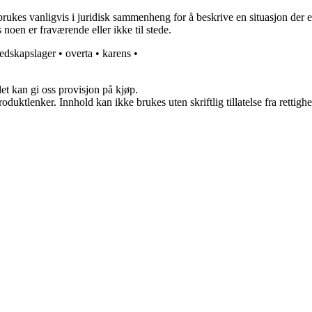
t brukes vanligvis i juridisk sammenheng for å beskrive en situasjon der e
 noen er fraværende eller ikke til stede.
edskapslager
•
overta
•
karens
•
et kan gi oss provisjon på kjøp.
oduktlenker. Innhold kan ikke brukes uten skriftlig tillatelse fra rettigh