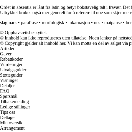
Ordet in absentia er lånt fra latin og betyr bokstavelig talt i fravær. De
Uttrykket brukes også mer generelt for å referere til noe som skjer mens
slagmark
•
parafrase
•
morfologisk
•
inkarnasjon
•
nes
•
matpause
•
ber
© Opphavsrettsbeskyttet.
© Innhold kan ikke reproduseres uten tillatelse. Noen lenker på nettsted
© Copyright gjelder alt innhold her. Vi kan motta en del av salget via pr
Artikler
Gaver
Rabattkoder
Vurderinger
Utvalgsguider
Støtteguider
Visninger
Detaljer
FAQ
Spørsmål
Tilbakemelding
Ledige stillinger
Tips oss
Deltager
Min oversikt
Arrangement