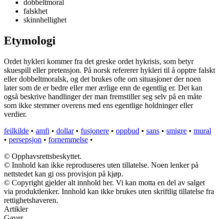
dobbeltmoral
falskhet
skinnhellighet
Etymologi
Ordet hykleri kommer fra det greske ordet hykrisis, som betyr
skuespill eller pretensjon. På norsk refererer hykleri til å opptre falskt
eller dobbeltmoralsk, og det brukes ofte om situasjoner der noen
later som de er bedre eller mer ærlige enn de egentlig er. Det kan
også beskrive handlinger der man fremstiller seg selv på en måte
som ikke stemmer overens med ens egentlige holdninger eller
verdier.
feilkilde
•
amfi
•
dollar
•
fusjonere
•
oppbud
•
sans
•
smigre
•
mural
•
persepsjon
•
fornemmelse
•
© Opphavsrettsbeskyttet.
© Innhold kan ikke reproduseres uten tillatelse. Noen lenker på
nettstedet kan gi oss provisjon på kjøp.
© Copyright gjelder alt innhold her. Vi kan motta en del av salget
via produktlenker. Innhold kan ikke brukes uten skriftlig tillatelse fra
rettighetshaveren.
Artikler
Gaver