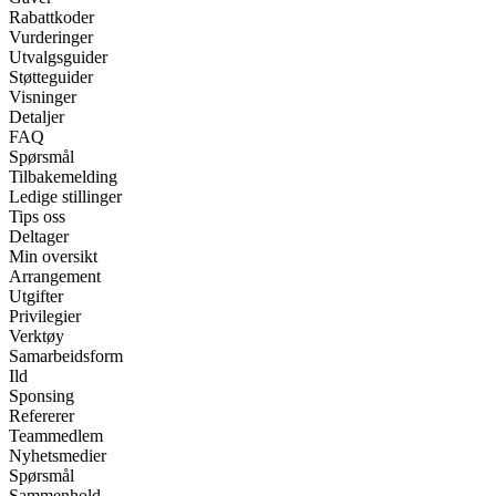
Rabattkoder
Vurderinger
Utvalgsguider
Støtteguider
Visninger
Detaljer
FAQ
Spørsmål
Tilbakemelding
Ledige stillinger
Tips oss
Deltager
Min oversikt
Arrangement
Utgifter
Privilegier
Verktøy
Samarbeidsform
Ild
Sponsing
Refererer
Teammedlem
Nyhetsmedier
Spørsmål
Sammenhold