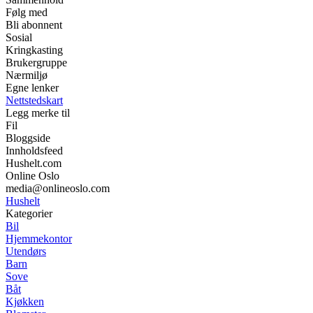
Følg med
Bli abonnent
Sosial
Kringkasting
Brukergruppe
Nærmiljø
Egne lenker
Nettstedskart
Legg merke til
Fil
Bloggside
Innholdsfeed
Hushelt.com
Online Oslo
media@onlineoslo.com
Hushelt
Kategorier
Bil
Hjemmekontor
Utendørs
Barn
Sove
Båt
Kjøkken