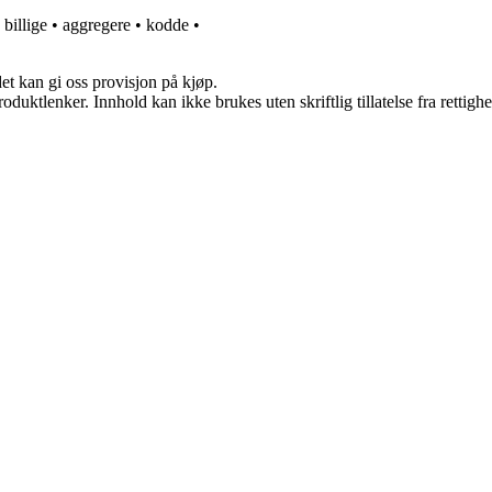
•
billige
•
aggregere
•
kodde
•
et kan gi oss provisjon på kjøp.
oduktlenker. Innhold kan ikke brukes uten skriftlig tillatelse fra rettigh