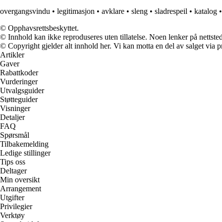
overgangsvindu
•
legitimasjon
•
avklare
•
sleng
•
sladrespeil
•
katalog
© Opphavsrettsbeskyttet.
© Innhold kan ikke reproduseres uten tillatelse. Noen lenker på nettsted
© Copyright gjelder alt innhold her. Vi kan motta en del av salget via pr
Artikler
Gaver
Rabattkoder
Vurderinger
Utvalgsguider
Støtteguider
Visninger
Detaljer
FAQ
Spørsmål
Tilbakemelding
Ledige stillinger
Tips oss
Deltager
Min oversikt
Arrangement
Utgifter
Privilegier
Verktøy