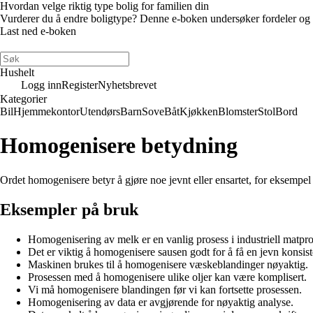
Hvordan velge riktig type bolig for familien din
Vurderer du å endre boligtype? Denne e-boken undersøker fordeler og ulem
Last ned e-boken
Hushelt
Logg inn
Register
Nyhetsbrevet
Kategorier
Bil
Hjemmekontor
Utendørs
Barn
Sove
Båt
Kjøkken
Blomster
Stol
Bord
Homogenisere betydning
Ordet homogenisere betyr å gjøre noe jevnt eller ensartet, for eksempel å 
Eksempler på bruk
Homogenisering av melk er en vanlig prosess i industriell matpr
Det er viktig å homogenisere sausen godt for å få en jevn konsist
Maskinen brukes til å homogenisere væskeblandinger nøyaktig.
Prosessen med å homogenisere ulike oljer kan være komplisert.
Vi må homogenisere blandingen før vi kan fortsette prosessen.
Homogenisering av data er avgjørende for nøyaktig analyse.