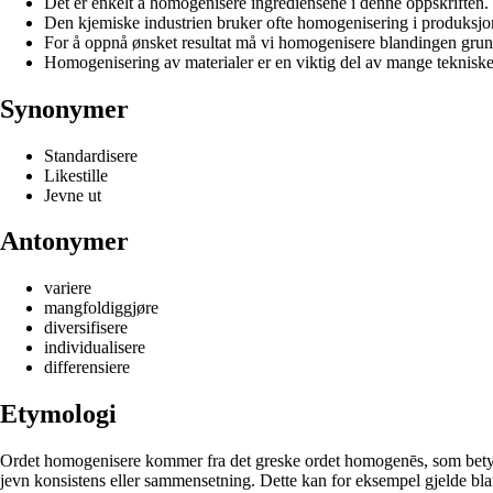
Det er enkelt å homogenisere ingrediensene i denne oppskriften.
Den kjemiske industrien bruker ofte homogenisering i produksjo
For å oppnå ønsket resultat må vi homogenisere blandingen grun
Homogenisering av materialer er en viktig del av mange tekniske
Synonymer
Standardisere
Likestille
Jevne ut
Antonymer
variere
mangfoldiggjøre
diversifisere
individualisere
differensiere
Etymologi
Ordet homogenisere kommer fra det greske ordet homogenēs, som betyr av
jevn konsistens eller sammensetning. Dette kan for eksempel gjelde blan