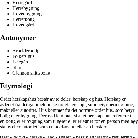
Herregård
Herrebygning
Hovedbygning
Herrerbolig
Hovedgård
Antonymer
Arbeiderbolig
Folkets hus
Leiegård
Slum
Gjennomsnittsbolig
Etymologi
Ordet herskapshus består av to deler: herskap og hus. Herskap er
avledet fra det gammelnorske ordet herskapr, som betyr herredømme,
makt eller autoritet. Hus kommer fra det norrøne ordet hús, som betyr
bolig eller bygning. Dermed kan man si at et herskapshus refererer til
en bolig eller bygning som tilhører eller er egnet for en person med høy
status eller autoritet, som en adelsmann eller en hersker.
taser
•
skjold
•
herske
•
lang
•
snasen
•
passiv-aggressiv
•
regulering
•