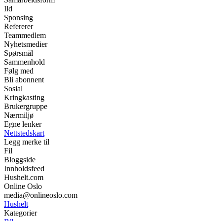
Ild
Sponsing
Refererer
Teammedlem
Nyhetsmedier
Spørsmål
Sammenhold
Følg med
Bli abonnent
Sosial
Kringkasting
Brukergruppe
Nærmiljø
Egne lenker
Nettstedskart
Legg merke til
Fil
Bloggside
Innholdsfeed
Hushelt.com
Online Oslo
media@onlineoslo.com
Hushelt
Kategorier