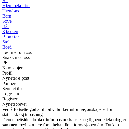
Bil
Hjemmekontor
Utendørs
Barn
Sove
Båt
Kjøkken
Blomster
Stol
Bord
Lær mer om oss
Snakk med oss
PR
Kampanjer
Profil
Nyheter e-post
Partnere
Send et tips
Logg inn
Register
Nyhetsbrevet
Ved å fortsette godtar du at vi bruker informasjonskapsler for
statistikk og tilpasning.
Denne nettsiden bruker informasjonskapsler og lignende teknologier
sammen med partnere for å behandle informasjonen din. Du kan