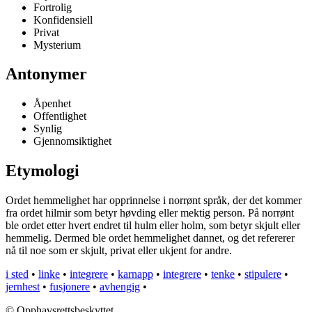
Fortrolig
Konfidensiell
Privat
Mysterium
Antonymer
Åpenhet
Offentlighet
Synlig
Gjennomsiktighet
Etymologi
Ordet hemmelighet har opprinnelse i norrønt språk, der det kommer
fra ordet hilmir som betyr høvding eller mektig person. På norrønt
ble ordet etter hvert endret til hulm eller holm, som betyr skjult eller
hemmelig. Dermed ble ordet hemmelighet dannet, og det refererer
nå til noe som er skjult, privat eller ukjent for andre.
i sted
•
linke
•
integrere
•
karnapp
•
integrere
•
tenke
•
stipulere
•
jernhest
•
fusjonere
•
avhengig
•
© Opphavsrettsbeskyttet.