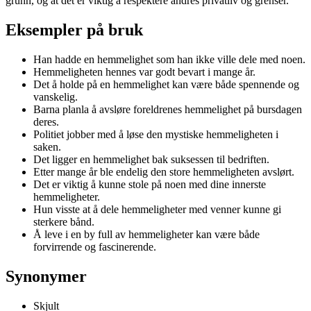
grunn, og at det er viktig å respektere andres privatliv og grenser.
Eksempler på bruk
Han hadde en hemmelighet som han ikke ville dele med noen.
Hemmeligheten hennes var godt bevart i mange år.
Det å holde på en hemmelighet kan være både spennende og
vanskelig.
Barna planla å avsløre foreldrenes hemmelighet på bursdagen
deres.
Politiet jobber med å løse den mystiske hemmeligheten i
saken.
Det ligger en hemmelighet bak suksessen til bedriften.
Etter mange år ble endelig den store hemmeligheten avslørt.
Det er viktig å kunne stole på noen med dine innerste
hemmeligheter.
Hun visste at å dele hemmeligheter med venner kunne gi
sterkere bånd.
Å leve i en by full av hemmeligheter kan være både
forvirrende og fascinerende.
Synonymer
Skjult