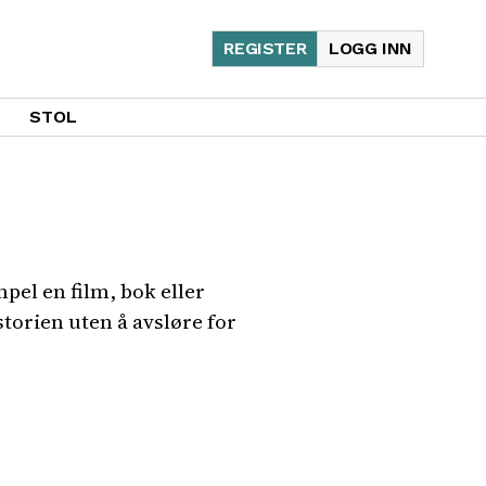
REGISTER
LOGG INN
STOL
el en film, bok eller
storien uten å avsløre for