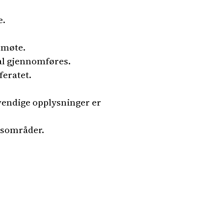
e.
t møte.
al gjennomføres.
feratet.
dvendige opplysninger er
arsområder.