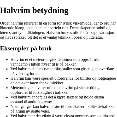
Halvrim betydning
Ordet halvrim refererer til en form for lyrisk virkemiddel der to ord har
liknende klang, men ikke helt perfekt rim. Dette skaper en subtil og
interessant lyd i diktningen. Halvrim brukes ofte for å skape variasjon
og flyt i språket, og det er et vanlig teknikk i poesi og litteratur.
Eksempler på bruk
Halvrim er et meteorologisk fenomen som oppstår når
vanndamp i luften fryser til is på bakken.
Ved halvrim dannes tynne iskrystaller som gir en glatt overflate
på veier og fortau.
Halvrim kan være spesielt utfordrende for bilister og fotgjengere
da det øker faren for skliulykker.
Meteorologer advarer ofte om halvrim på vinterstid og
oppfordrer til forsiktighet i trafikken.
Ved halvrim anbefales det å kjøre saktere og holde ekstra
avstand til andre kjøretøy.
Noen ganger kan halvrim føre til forsinkelser i kollektivtrafikken
på grunn av glatte veier.
Ved halvrim er det viktig å være ekstra oppmerksom og tilpasse