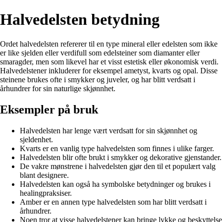
Halvedelsten betydning
Ordet halvedelsten refererer til en type mineral eller edelsten som ikke
er like sjelden eller verdifull som edelsteiner som diamanter eller
smaragder, men som likevel har et visst estetisk eller økonomisk verdi.
Halvedelstener inkluderer for eksempel ametyst, kvarts og opal. Disse
steinene brukes ofte i smykker og juveler, og har blitt verdsatt i
århundrer for sin naturlige skjønnhet.
Eksempler på bruk
Halvedelsten har lenge vært verdsatt for sin skjønnhet og
sjeldenhet.
Kvarts er en vanlig type halvedelsten som finnes i ulike farger.
Halvedelsten blir ofte brukt i smykker og dekorative gjenstander.
De vakre mønstrene i halvedelsten gjør den til et populært valg
blant designere.
Halvedelsten kan også ha symbolske betydninger og brukes i
healingpraksiser.
Amber er en annen type halvedelsten som har blitt verdsatt i
århundrer.
Noen tror at visse halvedelstener kan bringe lykke og beskyttelse