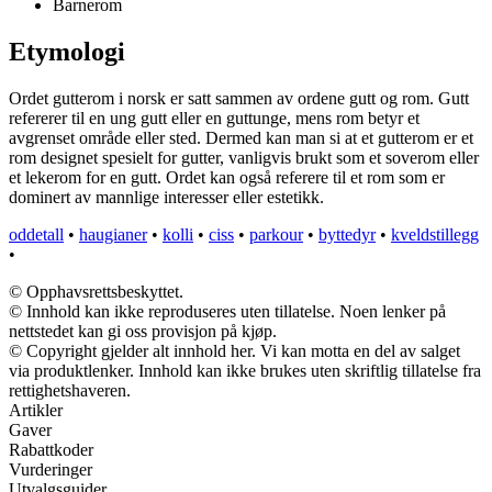
Barnerom
Etymologi
Ordet gutterom i norsk er satt sammen av ordene gutt og rom. Gutt
refererer til en ung gutt eller en guttunge, mens rom betyr et
avgrenset område eller sted. Dermed kan man si at et gutterom er et
rom designet spesielt for gutter, vanligvis brukt som et soverom eller
et lekerom for en gutt. Ordet kan også referere til et rom som er
dominert av mannlige interesser eller estetikk.
oddetall
•
haugianer
•
kolli
•
ciss
•
parkour
•
byttedyr
•
kveldstillegg
•
© Opphavsrettsbeskyttet.
© Innhold kan ikke reproduseres uten tillatelse. Noen lenker på
nettstedet kan gi oss provisjon på kjøp.
© Copyright gjelder alt innhold her. Vi kan motta en del av salget
via produktlenker. Innhold kan ikke brukes uten skriftlig tillatelse fra
rettighetshaveren.
Artikler
Gaver
Rabattkoder
Vurderinger
Utvalgsguider