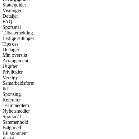
Støtteguider
Visninger
Detaljer
FAQ
Spørsmål
Tilbakemelding
Ledige stillinger
Tips oss
Deltager
Min oversikt
Arrangement
Utgifter
Privilegier
Verktøy
Samarbeidsform
Ild
Sponsing
Refererer
Teammedlem
Nyhetsmedier
Spørsmål
Sammenhold
Følg med
Bli abonnent
Sosial