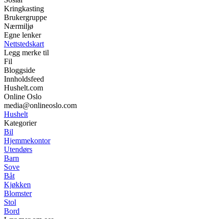
Kringkasting
Brukergruppe
Nærmiljø
Egne lenker
Nettstedskart
Legg merke til
Fil
Bloggside
Innholdsfeed
Hushelt.com
Online Oslo
media@onlineoslo.com
Hushelt
Kategorier
Bil
Hjemmekontor
Utendørs
Barn
Sove
Båt
Kjøkken
Blomster
Stol
Bord